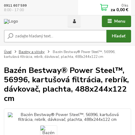
0
ks
0911 607 599
za
0,00 €
8:00 - 17:00
Menu
Hľadať
Úvod
Bazény a vírivky
Bazén Bestway® Power Steel™, 56996,
kartušová filtrácia, rebrík, dávkovač, plachta, 488x244x122 cm
Bazén Bestway® Power Steel™,
56996, kartušová filtrácia, rebrík,
dávkovač, plachta, 488x244x122
cm