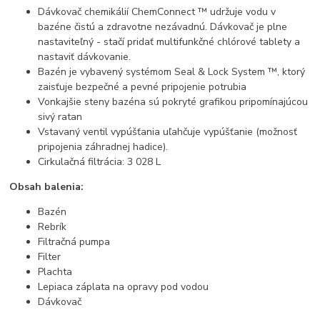
Dávkovač chemikálií ChemConnect ™ udržuje vodu v
bazéne čistú a zdravotne nezávadnú. Dávkovač je plne
nastaviteľný - stačí pridať multifunkčné chlórové tablety a
nastaviť dávkovanie.
Bazén je vybavený systémom Seal & Lock System ™, ktorý
zaisťuje bezpečné a pevné pripojenie potrubia
Vonkajšie steny bazéna sú pokryté grafikou pripomínajúcou
sivý ratan
Vstavaný ventil vypúšťania uľahčuje vypúšťanie (možnosť
pripojenia záhradnej hadice).
Cirkulačná filtrácia: 3 028 L
Obsah balenia:
Bazén
Rebrík
Filtračná pumpa
Filter
Plachta
Lepiaca záplata na opravy pod vodou
Dávkovač