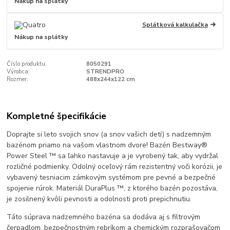
Nákup na splátky
Splátková kalkulačka
Nákup na splátky
Číslo produktu:
8050291
Výrobca:
STRENDPRO
Rozmer:
488x244x122 cm
Kompletné špecifikácie
Doprajte si leto svojich snov (a snov vašich detí) s nadzemným
bazénom priamo na vašom vlastnom dvore! Bazén Bestway®
Power Steel ™ sa ľahko nastavuje a je vyrobený tak, aby vydržal
rozličné podmienky. Odolný oceľový rám rezistentný voči korózii, je
vybavený tesniacim zámkovým systémom pre pevné a bezpečné
spojenie rúrok. Materiál DuraPlus ™, z ktorého bazén pozostáva,
je zosilnený kvôli pevnosti a odolnosti proti prepichnutiu.
Táto súprava nadzemného bazéna sa dodáva aj s filtrovým
čerpadlom, bezpečnostným rebríkom a chemickým rozprašovačom