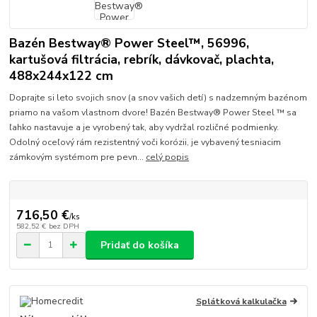
Bazén Bestway® Power Steel™, 56996,
kartušová filtrácia, rebrík, dávkovač, plachta,
488x244x122 cm
Doprajte si leto svojich snov (a snov vašich detí) s nadzemným bazénom
priamo na vašom vlastnom dvore! Bazén Bestway® Power Steel ™ sa
ľahko nastavuje a je vyrobený tak, aby vydržal rozličné podmienky.
Odolný oceľový rám rezistentný voči korózii, je vybavený tesniacim
zámkovým systémom pre pevn...
celý popis
716,50 €
/
ks
582,52 €
bez DPH
Pridať do košíka
Splátková kalkulačka