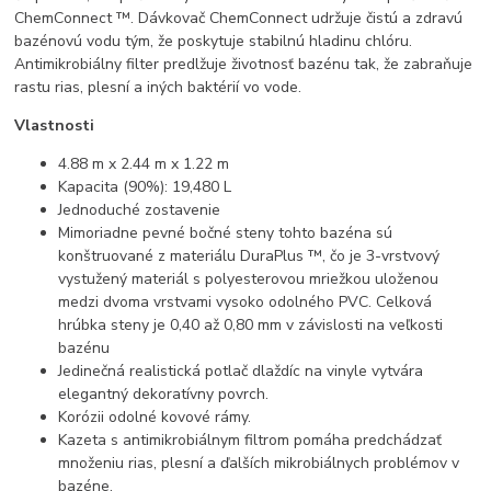
ChemConnect ™. Dávkovač ChemConnect udržuje čistú a zdravú
bazénovú vodu tým, že poskytuje stabilnú hladinu chlóru.
Antimikrobiálny filter predlžuje životnosť bazénu tak, že zabraňuje
rastu rias, plesní a iných baktérií vo vode.
Vlastnosti
4.88 m x 2.44 m x 1.22 m
Kapacita (90%): 19,480 L
Jednoduché zostavenie
Mimoriadne pevné bočné steny tohto bazéna sú
konštruované z materiálu DuraPlus ™, čo je 3-vrstvový
vystužený materiál s polyesterovou mriežkou uloženou
medzi dvoma vrstvami vysoko odolného PVC. Celková
hrúbka steny je 0,40 až 0,80 mm v závislosti na veľkosti
bazénu
Jedinečná realistická potlač dlaždíc na vinyle vytvára
elegantný dekoratívny povrch.
Korózii odolné kovové rámy.
Kazeta s antimikrobiálnym filtrom pomáha predchádzať
množeniu rias, plesní a ďalších mikrobiálnych problémov v
bazéne.