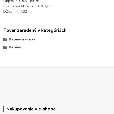
Objem: 30 045 l (90 %)
Cirkulačná filtrácia: 5 678 l/hod
Dĺžka (m): 7,32
Tovar zaradený v kategóriách
Bazény a vírivky
Bazény
Nakupovanie v e-shope