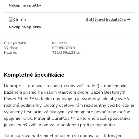
Nákup na splátky
Splátková kalkulačka
Nákup na splátky
Číslo produktu:
8050272
Výrobca:
STRENDPRO
Rozmer:
732x366x132 cm
Kompletné špecifikácie
Doprajte si leto svojich snov (a snov vašich detí) s nadzemným
bazénom priamo na vašom vlastnom dvore! Bazén Bestway®
Power Steel ™ sa ľahko nastavuje a je vyrobený tak, aby vydržal
rozličné podmienky. Odolný oceľový rám rezistentný voči korózii, je
vybavený tesniacim zámkovým systémom pre pevné a bezpečné
spojenie rúrok. Materiál DuraPlus ™, z ktorého bazén pozostáva,
je zosilnený kvôli pevnosti a odolnosti proti prepichnutiu.
Táto súprava nadzemného bazéna sa dodáva aj s filtrovým