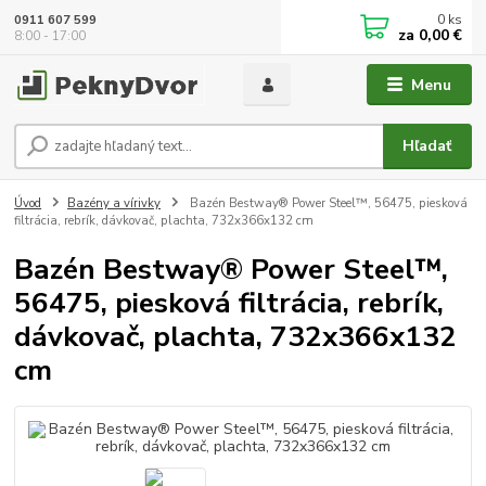
0
ks
0911 607 599
za
0,00 €
8:00 - 17:00
Menu
Hľadať
Úvod
Bazény a vírivky
Bazén Bestway® Power Steel™, 56475, piesková
filtrácia, rebrík, dávkovač, plachta, 732x366x132 cm
Bazén Bestway® Power Steel™,
56475, piesková filtrácia, rebrík,
dávkovač, plachta, 732x366x132
cm