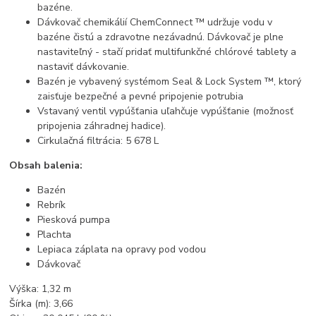
bazéne.
Dávkovač chemikálií ChemConnect ™ udržuje vodu v
bazéne čistú a zdravotne nezávadnú. Dávkovač je plne
nastaviteľný - stačí pridať multifunkčné chlórové tablety a
nastaviť dávkovanie.
Bazén je vybavený systémom Seal & Lock System ™, ktorý
zaisťuje bezpečné a pevné pripojenie potrubia
Vstavaný ventil vypúšťania uľahčuje vypúšťanie (možnosť
pripojenia záhradnej hadice).
Cirkulačná filtrácia: 5 678 L
Obsah balenia:
Bazén
Rebrík
Piesková pumpa
Plachta
Lepiaca záplata na opravy pod vodou
Dávkovač
Výška: 1,32 m
Šírka (m): 3,66