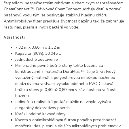
čerpadlom, bezpečnostným rebríkom a chemickým rozprašovačom
ChemConnect ™. Dávkovač ChemConnect udržuje čistú a zdravú
bazénovú vodu tým, že poskytuje stabilnú hladinu chlóru.
Antimikrobiálny filter predlžuje životnosť bazénu tak, že zabraňuje
rastu rias, plesní a iných baktérií vo vode.
Vlastnosti
7.32 m x 3.66 m x 1.32 m
Kapacita (90%): 30,045 L
Jednoduché zostavenie
Mimoriadne pevné bočné steny tohto bazéna sú
konštruované z materiálu DuraPlus ™, čo je 3-vrstvový
vystužený materiál s polyesterovou mriežkou uloženou
medzi dvoma vrstvami vysoko odolného PVC. Celková
hrúbka steny je 0,40 až 0,80 mm v závislosti na veľkosti
bazénu
Jedinečná realistická potlač dlaždíc na vinyle vytvára
elegantný dekoratívny povrch.
Korózii odolné kovové rámy.
Kazeta s antimikrobiálnym filtrom pomáha predchádzať
množeniu rias, plesní a ďalších mikrobiálnych problémov v