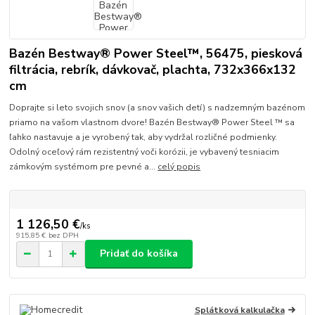
Bazén Bestway® Power Steel™, 56475, piesková
filtrácia, rebrík, dávkovač, plachta, 732x366x132
cm
Doprajte si leto svojich snov (a snov vašich detí) s nadzemným bazénom
priamo na vašom vlastnom dvore! Bazén Bestway® Power Steel ™ sa
ľahko nastavuje a je vyrobený tak, aby vydržal rozličné podmienky.
Odolný oceľový rám rezistentný voči korózii, je vybavený tesniacim
zámkovým systémom pre pevné a...
celý popis
1 126,50 €
/
ks
915,85 €
bez DPH
Pridať do košíka
Splátková kalkulačka