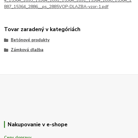
4_15364_2893_15364_2892_15364_2891_15364_2890_15364_2
887_15364_2886__ps_2885VOP-DLAZBA-vzor-1.pdf
Tovar zaradený v kategóriách
Betónové produkty
Zámková dlažba
Nakupovanie v e-shope
Ceny dopravy