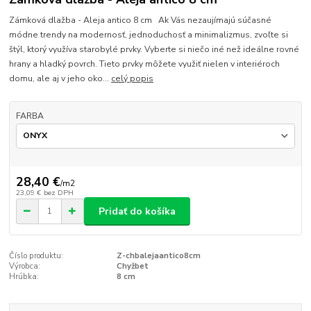
Zámková dlažba - Aleja antico 8 cm Ak Vás nezaujímajú súčasné
módne trendy na modernosť, jednoduchosť a minimalizmus, zvoľte si
štýl, ktorý využíva starobylé prvky. Vyberte si niečo iné než ideálne rovné
hrany a hladký povrch. Tieto prvky môžete využiť nielen v interiéroch
domu, ale aj v jeho oko...
celý popis
FARBA
28,40 €
/
m2
23,09 €
bez DPH
Pridať do košíka
Číslo produktu:
Z-chbalejaantico8cm
Výrobca:
Chyžbet
Hrúbka:
8 cm