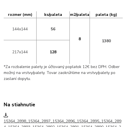
rozmer (mm)
ks/paleta
m2/paleta
paleta (kg)
144x144
56
8
1380
217x144
128
*Za rozbalenie palety je účtovaný poplatok 12€ bez DPH. Odber
možný na vrstvy/palety. Tovar zaokrúhlime na vrstvy/palety po
zaslaní dopytu.
Na stiahnutie
15364_2898_15364_2897_15364_2896_15364_2895_15364_289