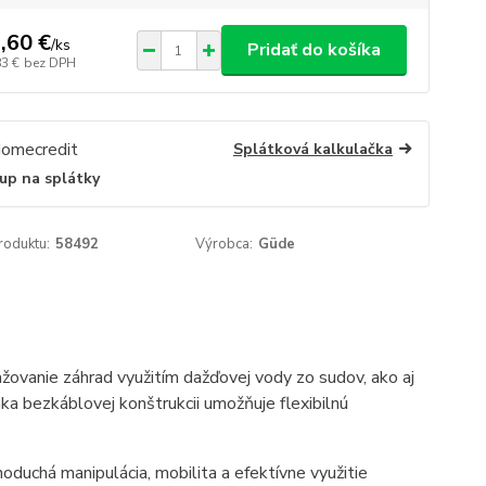
,60 €
/
ks
Pridať do košíka
83 €
bez DPH
Splátková kalkulačka
up na splátky
roduktu:
58492
Výrobca:
Güde
žovanie záhrad využitím dažďovej vody zo sudov, ako aj
a bezkáblovej konštrukcii umožňuje flexibilnú
noduchá manipulácia, mobilita a efektívne využitie