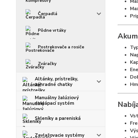
Max
Max
Čerpadlá
Pri
Pôdne vrtáky
Akum
Postrekovače a rosiče
Typ
Nap
Kap
Zváračky
Ene
Dob
Altánky, prístrešky,
Hm
záhradné chatky
Manuálny žalúziový
Nabíj
naklápací systém
Vst
Skleníky a pareniská
Fre
Výs
Zavlažovacie systémy