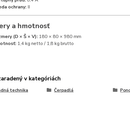
tupný prúd:
0,4 A
eda ochrany:
II
ry a hmotnosť
mery (D × Š × V):
180 × 80 × 980 mm
otnosť:
1,4 kg netto / 1,8 kg brutto
zaradený v kategóriách
dná technika
Čerpadlá
Pono