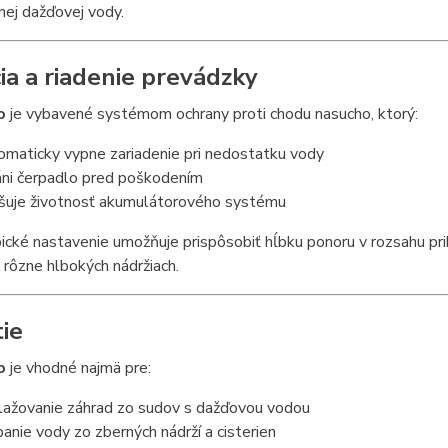
nej dažďovej vody.
ia a riadenie prevádzky
lo
je vybavené systémom ochrany proti chodu nasucho, ktorý:
omaticky vypne zariadenie pri nedostatku vody
áni čerpadlo pred poškodením
šuje životnosť akumulátorového systému
cké nastavenie umožňuje prispôsobiť hĺbku ponoru v rozsahu pri
v rôzne hlbokých nádržiach.
tie
lo
je vhodné najmä pre:
lažovanie záhrad zo sudov s dažďovou vodou
panie vody zo zberných nádrží a cisterien