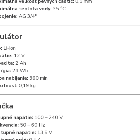
imálna veľkosť pevných častíc:
0,5 mm
imálna teplota vody:
35 °C
pojenie:
AG 3/4"
ulátor
:
Li-Ion
ätie:
12 V
acita:
2 Ah
rgia:
24 Wh
a nabíjania:
360 min
otnosť:
0,19 kg
ačka
upné napätie:
100 – 240 V
kvencia:
50 – 60 Hz
tupné napätie:
13,5 V