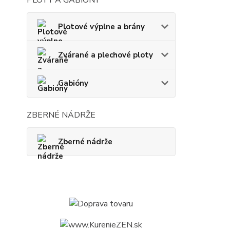
Plotové výplne a brány
Zvárané a plechové ploty
Gabióny
ZBERNÉ NÁDRŽE
Zberné nádrže