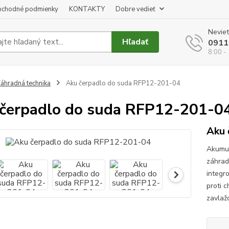
chodné podmienky
KONTAKTY
Dobre vedieť
Neviet
Hľadať
0911
8:00 -
áhradná technika
Aku čerpadlo do suda RFP12-201-04
čerpadlo do suda RFP12-201-0
Aku 
Akumul
záhrad
integr
proti 
zavlažo