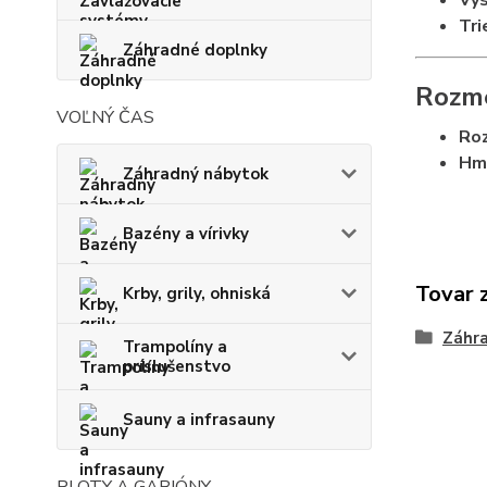
Výs
Tri
Záhradné doplnky
Rozme
VOĽNÝ ČAS
Roz
Hm
Záhradný nábytok
Bazény a vírivky
Tovar 
Krby, grily, ohniská
Záhra
Trampolíny a
príslušenstvo
Sauny a infrasauny
PLOTY A GABIÓNY