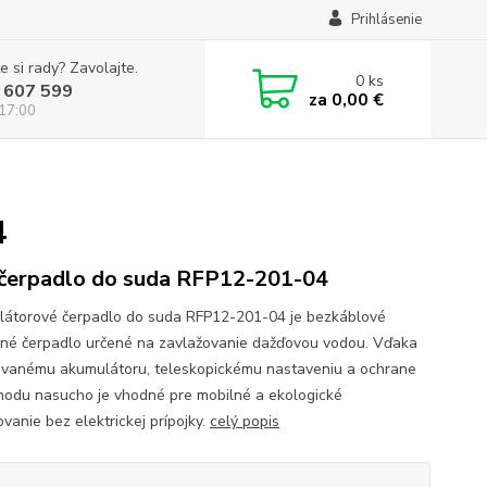
Prihlásenie
e si rady? Zavolajte.
0
ks
 607 599
za
0,00 €
 17:00
4
čerpadlo do suda RFP12-201-04
átorové čerpadlo do suda RFP12-201-04 je bezkáblové
né čerpadlo určené na zavlažovanie dažďovou vodou. Vďaka
ovanému akumulátoru, teleskopickému nastaveniu a ochrane
chodu nasucho je vhodné pre mobilné a ekologické
vanie bez elektrickej prípojky.
celý popis