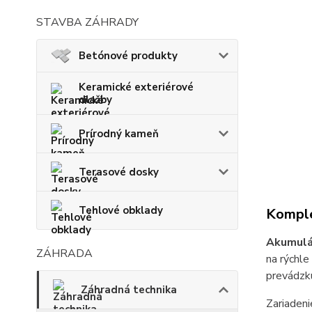
STAVBA ZÁHRADY
Betónové produkty
Keramické exteriérové
dlažby
Prírodný kameň
Terasové dosky
Tehlové obklady
Komple
Akumulá
ZÁHRADA
na rýchle
prevádzku
Záhradná technika
Zariadeni