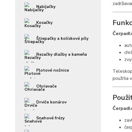
zadržiava
Nabíjačky
Funkc
Kosačky
Čerpad
Štiepačky a kolískové píly
aut
chr
Rezačky dlažby a kameňa
zvy
Plotové nožnice
Teleskopi
použitia 
Ohriavače
Použi
Drviče konárov
Čerpad
Snehové frézy
zav
čer