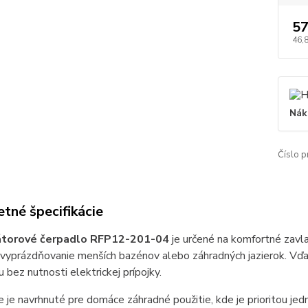
57
46,
Nák
Číslo p
tné špecifikácie
torové čerpadlo RFP12-201-04
je určené na komfortné zavla
 vyprázdňovanie menších bazénov alebo záhradných jazierok. Vďak
 bez nutnosti elektrickej prípojky.
e je navrhnuté pre domáce záhradné použitie, kde je prioritou jed