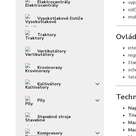
Elektrocentrály
vyp
odč
mob
Vysokotlakové čističe
Traktory
Ovlád
int
Vertikutátory
reg
šta
Krovinorezy
och
tel
Kultivátory
Techn
Píly
Nap
Tri
Stavebné stroje
Max
Max
Kompresory