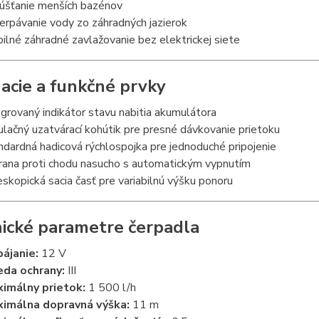
úšťanie menších bazénov
erpávanie vody zo záhradných jazierok
ilné záhradné zavlažovanie bez elektrickej siete
acie a funkčné prvky
egrovaný indikátor stavu nabitia akumulátora
ulačný uzatvárací kohútik pre presné dávkovanie prietoku
ndardná hadicová rýchlospojka pre jednoduché pripojenie
rana proti chodu nasucho s automatickým vypnutím
eskopická sacia časť pre variabilnú výšku ponoru
ické parametre čerpadla
ájanie:
12 V
eda ochrany:
III
imálny prietok:
1 500 l/h
imálna dopravná výška:
11 m