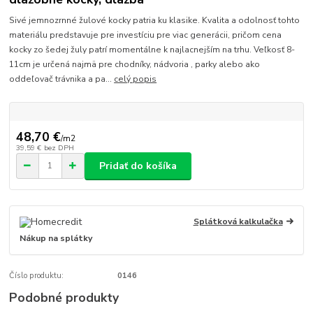
Sivé jemnozrnné žulové kocky patria ku klasike. Kvalita a odolnosť tohto
materiálu predstavuje pre investíciu pre viac generácii, pričom cena
kocky zo šedej žuly patrí momentálne k najlacnejším na trhu. Veľkosť 8-
11cm je určená najmä pre chodníky, nádvoria , parky alebo ako
oddeľovač trávnika a pa...
celý popis
48,70 €
/
m2
39,59 €
bez DPH
Pridať do košíka
Splátková kalkulačka
Nákup na splátky
Číslo produktu:
0146
Podobné produkty