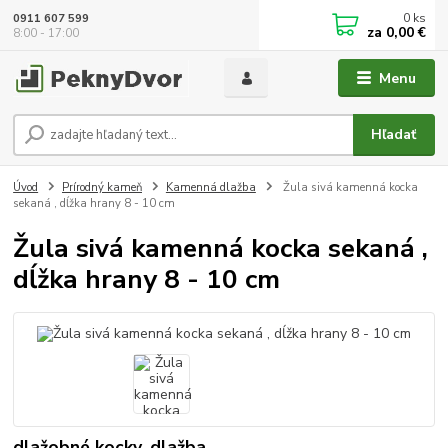
0
ks
0911 607 599
za
0,00 €
8:00 - 17:00
Menu
Hľadať
Úvod
Prírodný kameň
Kamenná dlažba
Žula sivá kamenná kocka
sekaná , dĺžka hrany 8 - 10 cm
Žula sivá kamenná kocka sekaná ,
dĺžka hrany 8 - 10 cm
dlažobné kocky, dlažba