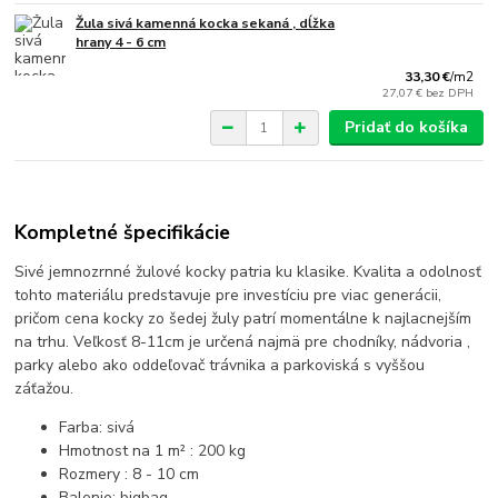
Žula sivá kamenná kocka sekaná , dĺžka
hrany 4 - 6 cm
33,30 €
/
m2
27,07 €
bez DPH
Pridať do košíka
Kompletné špecifikácie
Sivé jemnozrnné žulové kocky patria ku klasike. Kvalita a odolnosť
tohto materiálu predstavuje pre investíciu pre viac generácii,
pričom cena kocky zo šedej žuly patrí momentálne k najlacnejším
na trhu. Veľkosť 8-11cm je určená najmä pre chodníky, nádvoria ,
parky alebo ako oddeľovač trávnika a parkoviská s vyššou
záťažou.
Farba: sivá
Hmotnost na 1 m² : 200 kg
Rozmery : 8 - 10 cm
Balenie: bigbag