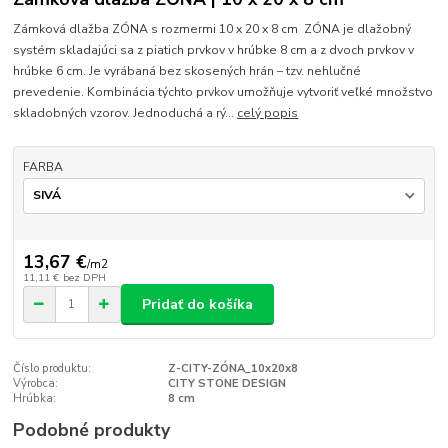
Zámková dlažba ZÓNA s rozmermi 10 x 20 x 8 cm ZÓNA je dlažobný
systém skladajúci sa z piatich prvkov v hrúbke 8 cm a z dvoch prvkov v
hrúbke 6 cm. Je vyrábaná bez skosených hrán – tzv. nehlučné
prevedenie. Kombinácia týchto prvkov umožňuje vytvoriť veľké množstvo
skladobných vzorov. Jednoduchá a rý...
celý popis
FARBA
13,67 €
/
m2
11,11 €
bez DPH
Pridať do košíka
Číslo produktu:
Z-CITY-ZÓNA_10x20x8
Výrobca:
CITY STONE DESIGN
Hrúbka:
8 cm
Podobné produkty