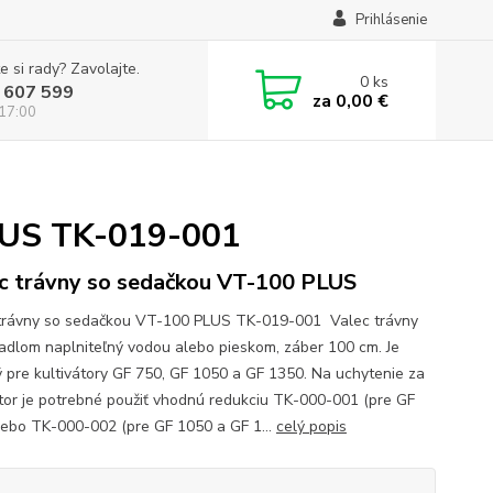
Prihlásenie
e si rady? Zavolajte.
0
ks
 607 599
za
0,00 €
 17:00
PLUS TK-019-001
c trávny so sedačkou VT-100 PLUS
trávny so sedačkou VT-100 PLUS TK-019-001 Valec trávny
adlom naplniteľný vodou alebo pieskom, záber 100 cm. Je
 pre kultivátory GF 750, GF 1050 a GF 1350. Na uchytenie za
átor je potrebné použiť vhodnú redukciu TK-000-001 (pre GF
lebo TK-000-002 (pre GF 1050 a GF 1...
celý popis