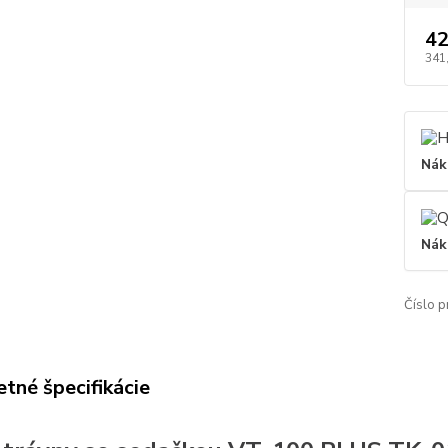
42
341
Nák
Nák
Číslo p
tné špecifikácie