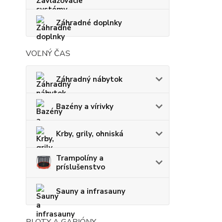
Záhradné doplnky
VOĽNÝ ČAS
Záhradný nábytok
Bazény a vírivky
Krby, grily, ohniská
Trampolíny a
príslušenstvo
Sauny a infrasauny
PLOTY A GABIÓNY