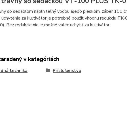
 trávny so sedačkou VT-100 PLUS TK-
ávny so sedadlom naplniteľný vodou alebo pieskom, záber 100 c
 uchytenie za kultivátor je potrebné použiť vhodnú redukciu 
). Bez redukcie nie je možné valec uchytiť za kultivátor.
zaradený v kategóriách
dná technika
Príslušenstvo