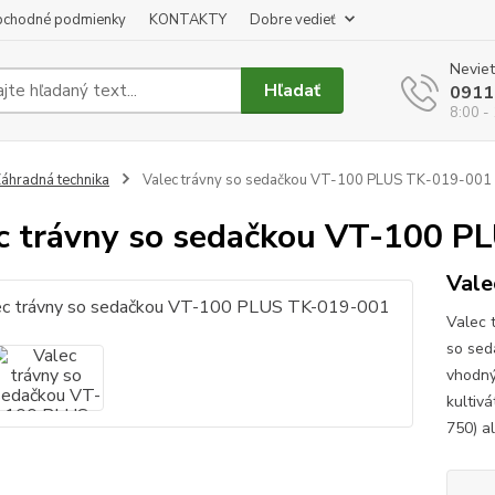
chodné podmienky
KONTAKTY
Dobre vedieť
Neviet
Hľadať
0911
8:00 -
áhradná technika
Valec trávny so sedačkou VT-100 PLUS TK-019-001
c trávny so sedačkou VT-100 
Vale
Valec 
so sed
vhodný
kultiv
750) a