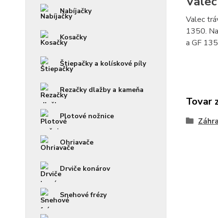
Valec
Nabíjačky
Valec tr
1350. Na
Kosačky
a GF 1350
Štiepačky a kolískové píly
Rezačky dlažby a kameňa
Tovar 
Plotové nožnice
Záhra
Ohriavače
Drviče konárov
Snehové frézy