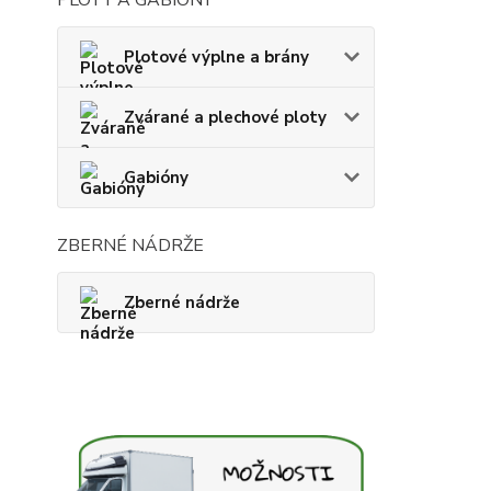
Plotové výplne a brány
Zvárané a plechové ploty
Gabióny
ZBERNÉ NÁDRŽE
Zberné nádrže