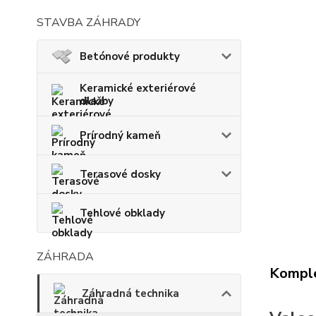
STAVBA ZÁHRADY
Betónové produkty
Keramické exteriérové
dlažby
Prírodný kameň
Terasové dosky
Tehlové obklady
ZÁHRADA
Komple
Záhradná technika