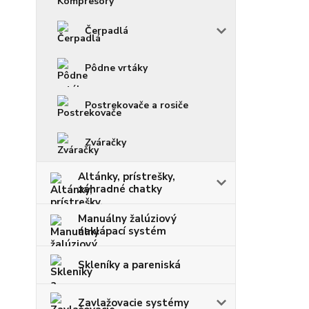
Čerpadlá
Pôdne vrtáky
Postrekovače a rosiče
Zváračky
Altánky, prístrešky,
záhradné chatky
Manuálny žalúziový
naklápací systém
Skleníky a pareniská
Zavlažovacie systémy