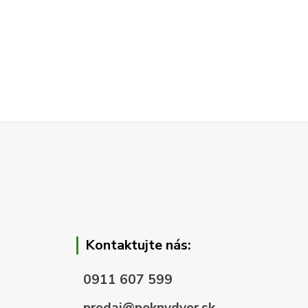
Kontaktujte nás:
0911 607 599
predaj@peknydvor.sk