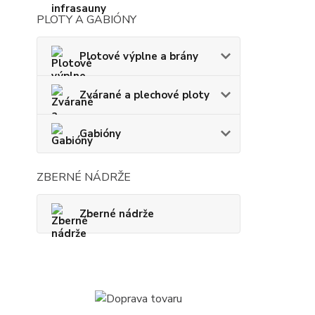
PLOTY A GABIÓNY
Plotové výplne a brány
Zvárané a plechové ploty
Gabióny
ZBERNÉ NÁDRŽE
Zberné nádrže