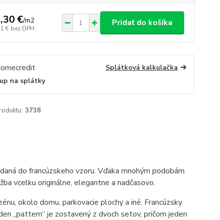
,30 €
/
m2
Pridať do košíka
21 €
bez DPH
Splátková kalkulačka
up na splátky
roduktu:
3738
ukladaná do francúzskeho vzoru. Vďaka mnohým podobám
žba vcelku originálne, elegantne a nadčasovo.
zénu, okolo domu, parkovacie plochy a iné. Francúzsky
en „pattern“ je zostavený z dvoch setov, pričom jeden