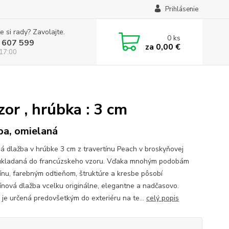
Prihlásenie
e si rady? Zavolajte.
0
ks
 607 599
za
0,00 €
 17:00
or , hrúbka : 3 cm
ba, omielaná
ná dlažba v hrúbke 3 cm z travertínu Peach v broskyňovej
ukladaná do francúzskeho vzoru. Vďaka mnohým podobám
tínu, farebným odtieňom, štruktúre a kresbe pôsobí
tínová dlažba vcelku originálne, elegantne a nadčasovo.
 je určená predovšetkým do exteriéru na te...
celý popis