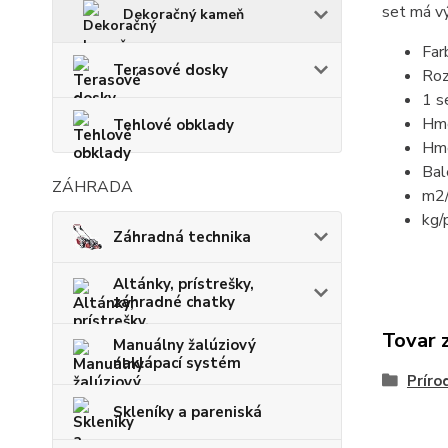
set má 
Dekoračný kameň
Far
Terasové dosky
Roz
1 s
Hmo
Tehlové obklady
Hmo
Bal
ZÁHRADA
m2/
kg/
Záhradná technika
Altánky, prístrešky,
záhradné chatky
Tovar 
Manuálny žalúziový
naklápací systém
Prír
Skleníky a pareniská