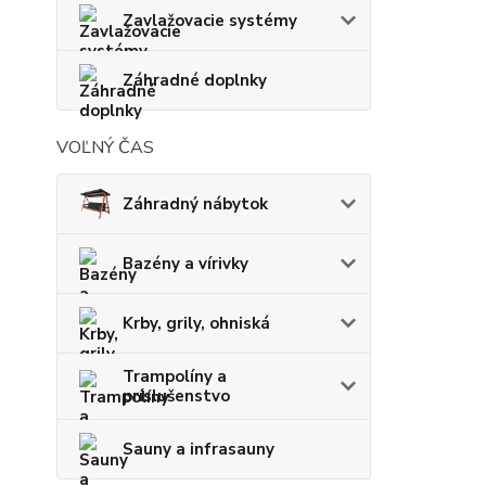
Zavlažovacie systémy
Záhradné doplnky
VOĽNÝ ČAS
Záhradný nábytok
Bazény a vírivky
Krby, grily, ohniská
Trampolíny a
príslušenstvo
Sauny a infrasauny