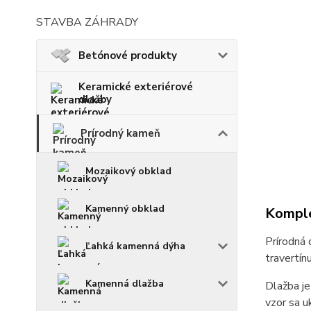
STAVBA ZÁHRADY
Betónové produkty
Keramické exteriérové
dlažby
Prírodný kameň
Mozaikový obklad
Kamenný obklad
Komple
Prírodná
Ľahká kamenná dýha
travertín
Kamenná dlažba
Dlažba je
vzor sa u