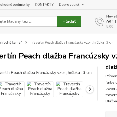
chodné podmienky
KONTAKTY
Dobre vedieť
Neviet
Hľadať
0911
8:00 -
rírodný kameň
Travertín Peach dlažba Francúzsky vzor , hrúbka : 3 cm
ertín Peach dlažba Francúzsky vz
dlaž
Prírod
farbe 
traver
traver
Dlažba