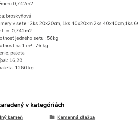
výmeru 0,742m2
ba: broskyňová
mery v sete : 2ks 20x20cm, 1ks 40x20xm,2ks 40x40cm,1ks 
et = 0,742m2
tnosť jedného setu : 56kg
tnost na 1 m² : 76 kg
enie: paleta
pal: 16,28
paleta: 1280 kg
zaradený v kategóriách
odný kameň
Kamenná dlažba