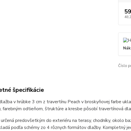
59
48,
Nák
Číslo p
tné špecifikácie
 dlažba v hrúbke 3 cm z travertínu Peach v broskyňovej farbe 
u, farebným odtieňom, štruktúre a kresbe pôsobí travertínová dla
 určená predovšetkým do exteriéru na terasy, chodníky, okolo ba
kladá podľa schémy zo 4 rôznych formátov dlažby. Kompletný jed