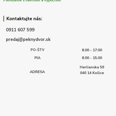
Pomôžeme s návrhom a výpočtom
Kontaktujte nás:
0911 607 599
predaj@peknydvor.sk
PO-ŠTV
8:00 - 17:00
PIA
8:00 - 15:00
Herlianska 59
ADRESA
040 14
Košice