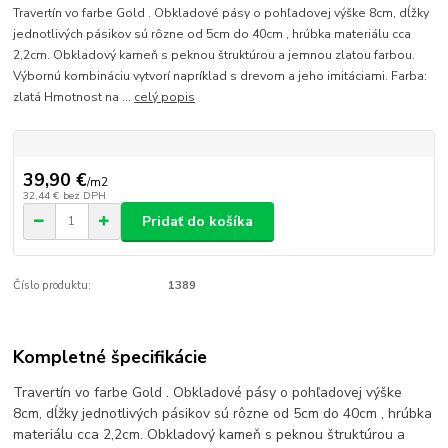
Travertín vo farbe Gold . Obkladové pásy o pohľadovej výške 8cm, dĺžky
jednotlivých pásikov sú rôzne od 5cm do 40cm , hrúbka materiálu cca
2,2cm. Obkladový kameň s peknou štruktúrou a jemnou zlatou farbou.
Výbornú kombináciu vytvorí napríklad s drevom a jeho imitáciami. Farba:
zlatá Hmotnost na ...
celý popis
39,90 €
/
m2
32,44 €
bez DPH
Pridať do košíka
Číslo produktu:
1389
Kompletné špecifikácie
Travertín vo farbe Gold . Obkladové pásy o pohľadovej výške
8cm, dĺžky jednotlivých pásikov sú rôzne od 5cm do 40cm , hrúbka
materiálu cca 2,2cm. Obkladový kameň s peknou štruktúrou a