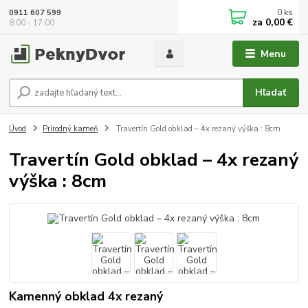
0
ks
0911 607 599
za
0,00 €
8:00 - 17:00
Menu
Hľadať
Úvod
Prírodný kameň
Travertín Gold obklad – 4x rezaný výška : 8cm
Travertín Gold obklad – 4x rezaný
výška : 8cm
Kamenný obklad 4x rezaný