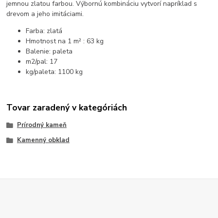
jemnou zlatou farbou. Výbornú kombináciu vytvorí napríklad s
drevom a jeho imitáciami.
Farba: zlatá
Hmotnost na 1 m² : 63 kg
Balenie: paleta
m2/pal: 17
kg/paleta: 1100 kg
Tovar zaradený v kategóriách
Prírodný kameň
Kamenný obklad