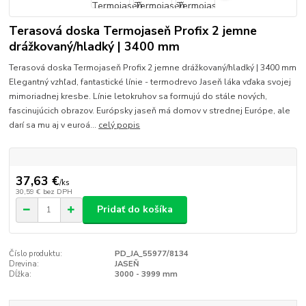
Terasová doska Termojaseň Profix 2 jemne
drážkovaný/hladký | 3400 mm
Terasová doska Termojaseň Profix 2 jemne drážkovaný/hladký | 3400 mm
Elegantný vzhľad, fantastické línie - termodrevo Jaseň láka vďaka svojej
mimoriadnej kresbe. Línie letokruhov sa formujú do stále nových,
fascinujúcich obrazov. Európsky jaseň má domov v strednej Európe, ale
darí sa mu aj v euroá...
celý popis
37,63 €
/
ks
30,59 €
bez DPH
Pridať do košíka
Číslo produktu:
PD_JA_55977/8134
Drevina:
JASEŇ
Dĺžka:
3000 - 3999 mm