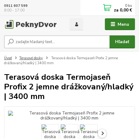
0
ks
0911 607 599
za
0,00 €
8:00 - 17:00
Menu
Hľadať
Úvod
Terasové dosky
Terasová doska Termojaseň Profix 2 jemne
drážkovaný/hladký | 3400 mm
Terasová doska Termojaseň
Profix 2 jemne drážkovaný/hladký
| 3400 mm