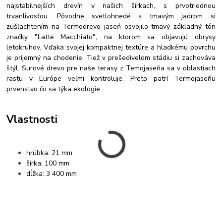
najstabilnejších drevín v našich šírkach, s prvotriednou
trvanlivosťou. Pôvodne svetlohnedé s tmavým jadrom si
zušľachtením na Termodrevo jaseń osvojilo tmavý základný tón
značky "Latte Macchiato", na ktorom sa objavujú obrysy
letokruhov. Vďaka svojej kompaktnej textúre a hladkému povrchu
je príjemný na chodenie. Tiež v prešedivelom stádiu si zachováva
štýl. Surové drevo pre naše terasy z Temojaseňa sa v oblastiach
rastu v Európe veľmi kontroluje. Preto patrí Termojaseňu
prvenstvo čo sa týka ekológie.
Vlastnosti
hrúbka: 21 mm
šírka: 100 mm
dĺžka: 3 400 mm