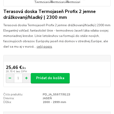
Terasová doska Termojaseň Profix 2 jemne
drážkovaný/hladký | 2300 mm
Terasová doska Termojaseň Profix 2 jemne drážkovaný/hladký | 2300 mm
Elegantný vzhľad, fantastické línie - termodrevo Jaseň láka vďaka svojej
mimoriadnej kresbe. Línie letokruhov sa formujú do stále nových,
fascinujúcich obrazov. Európsky jaseň má domov v strednej Európe, ale
darí sa mu aj v euroá...
celý popis
25,46 €
/
ks
20,70 €
bez DPH
Pridať do košíka
Číslo produktu:
PD_JA_55977/8123
Drevina:
JASEŇ
Dĺžka:
2000 - 2999 mm