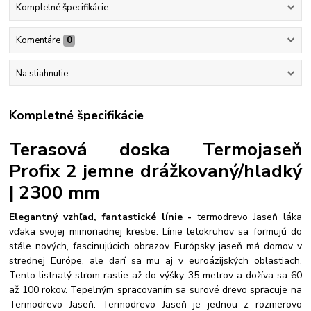
Kompletné špecifikácie
Komentáre
0
Na stiahnutie
Kompletné špecifikácie
Terasová doska Termojaseň
Profix 2 jemne drážkovaný/hladký
| 2300 mm
Elegantný vzhľad, fantastické línie -
termodrevo Jaseň láka
vďaka svojej mimoriadnej kresbe. Línie letokruhov sa formujú do
stále nových, fascinujúcich obrazov. Európsky jaseň má domov v
strednej Európe, ale darí sa mu aj v euroázijských oblastiach.
Tento listnatý strom rastie až do výšky 35 metrov a dožíva sa 60
až 100 rokov. Tepelným spracovaním sa surové drevo spracuje na
Termodrevo Jaseň. Termodrevo Jaseň je jednou z rozmerovo