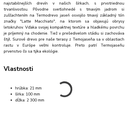
najstabilnejších drevín v našich šírkach, s prvotriednou
trvanlivosťou. Pôvodne svetlohnedé s tmavým jadrom si
zušľachtením na Termodrevo jaseń osvojilo tmavý základný tón
značky "Latte Macchiato", na ktorom sa objavujú obrysy
letokruhov. Vďaka svojej kompaktnej textúre a hladkému povrchu
je príjemný na chodenie. Tiež v prešedivelom stádiu si zachováva
štýl. Surové drevo pre naše terasy z Temojaseňa sa v oblastiach
rastu v Európe veľmi kontroluje. Preto patrí Termojaseňu
prvenstvo čo sa týka ekológie.
Vlastnosti
hrúbka: 21 mm
šírka: 100 mm
dĺžka: 2 300 mm