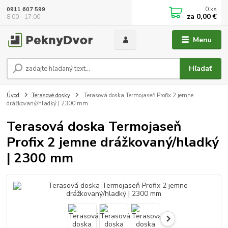
0
ks
0911 607 599
za
0,00 €
8:00 - 17:00
Menu
Hľadať
Úvod
Terasové dosky
Terasová doska Termojaseň Profix 2 jemne
drážkovaný/hladký | 2300 mm
Terasová doska Termojaseň
Profix 2 jemne drážkovaný/hladký
| 2300 mm