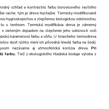
rodný vzhľad a kontrastnú farbu borovicového rastlého
šie rastie, tým je drevo hustejšie. Termicky modifikované
enou hygroskopicitou a zlepšenou biologickou odolnosťou,
ktu s terénom. Termická modifikácia dreva je zámerný
, s cieleným dopadom na zlepšenie jeho odolnosti voči
typickú karamelovú farbu a vôňu. U tmavšieho termodreva
niteľov dosť rýchlo mení ich pôvodná hnedá farba na šedú.
plyvom nazývame aj atmosferická korózia dreva.
Pri
ú farbu.
Tiež z ekologického hľadiska boduje výroba z