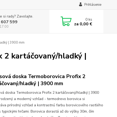
Prihlásenie
e si rady? Zavolajte.
0
ks
 607 599
za
0,00 €
 17:00
ladký | 3900 mm
 2 kartáčovaný/hladký |
sová doska Termoborovica Profix 2
áčovaný/hladký | 3900 mm
vá doska Termoborovica Profix 2 kartáčovaný/hladký | 3900
rodzený a moderný vzhľad - termodrevo borovica si
áva prírodný vzhľad a kontrastnú farbu borovicového rastlého
s typickými hrčami. Borovica dorastá až do výšky 30m, čím