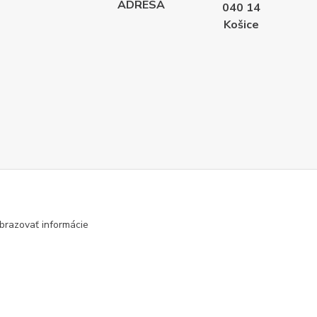
ADRESA
040 14
Košice
brazovať informácie
Vytvorené na
Eshop-rychlo.sk