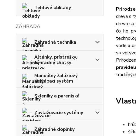
Tehlové obklady
Prirodz
dreva s t
drevo sa 
ZÁHRADA
čo ho pr
technolo
Záhradná technika
vode a bi
sa vplyvo
Altánky, prístrešky,
Prirodz
záhradné chatky
pravide
tradičnýc
Manuálny žalúziový
naklápací systém
Skleníky a pareniská
Vlast
Zavlažovacie systémy
hrú
Záhradné doplnky
šír