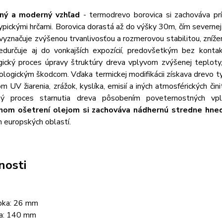
ený a moderný vzhľad
- termodrevo borovica si zachováva prí
ypickými hrčami. Borovica dorastá až do výšky 30m, čím severnej
vyznačuje zvýšenou trvanlivosťou a rozmerovou stabilitou, zníž
edurčuje aj do vonkajších expozícií, predovšetkým bez konta
gický proces úpravy štruktúry dreva vplyvom zvýšenej teploty
ologickým škodcom. Vďaka termickej modifikácii získava drevo 
m UV žiarenia, zrážok, kyslíka, emisií a iných atmosférických či
ený proces starnutia dreva pôsobením poveternostných v
lnom ošetrení olejom si zachováva nádhernú stredne hned
h europských oblastí.
nosti
bka: 26 mm
ka: 140 mm