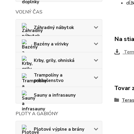
dĺž
VOĽNÝ ČAS
Záhradný nábytok
Na sti
Bazény a vírivky
Term
Krby, grily, ohniská
Trampolíny a
príslušenstvo
Tovar 
Sauny a infrasauny
Tera
PLOTY A GABIÓNY
Plotové výplne a brány