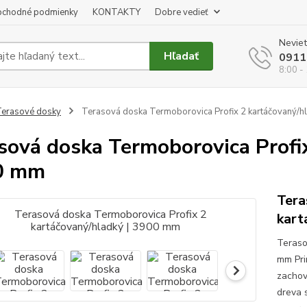
chodné podmienky
KONTAKTY
Dobre vedieť
Neviet
Hľadať
0911
8:00 -
erasové dosky
Terasová doska Termoborovica Profix 2 kartáčovaný/h
sová doska Termoborovica Profix
0 mm
Tera
kart
Teraso
mm Pri
zachov
dreva 