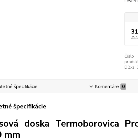
severne
31
25,
Číslo
produkt
Dĺžka:
etné špecifikácie
Komentáre
0
tné špecifikácie
sová doska Termoborovica Pro
0 mm