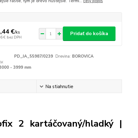
jšie rastie, tým je drevo hustejšie. Termi...
celý popis
,44 €
/
ks
Pridať do košíka
56 €
bez DPH
PD_JA_55987/0239
Drevina:
BOROVICA
u:
3000 - 3999 mm
Na stiahnutie
fix 2 kartáčovaný/hladký |