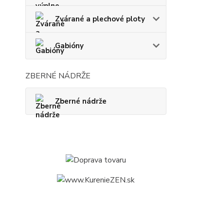
Zvárané a plechové ploty
Gabióny
ZBERNÉ NÁDRŽE
Zberné nádrže