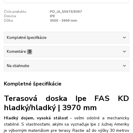
Číslo produktu:
PD_JA_55973/9397
Drevina:
IPE
Dĺžka:
3000 - 3999 mm
Kompletné špecifikácie
Komentáre
0
Na stiahnutie
Kompletné špecifikácie
Terasová doska Ipe FAS KD
hladký/hladký | 3970 mm
Hladký dojem, vysoká stálosť -
veľmi odolné a mechanicky
stabilné. S vlastnosťami, akými sa vyznačuje Ipe z Južnej Ameriky
je výborným materiálom pre terasy. Rastie až do výšky 30 metrov