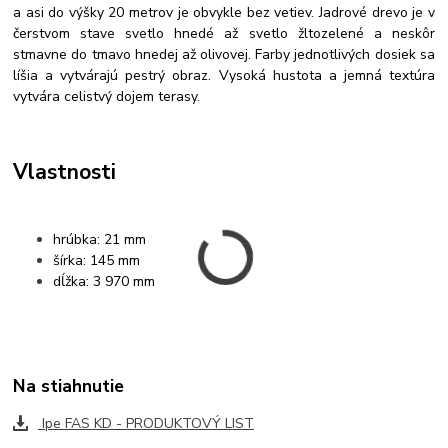
a asi do výšky 20 metrov je obvykle bez vetiev. Jadrové drevo je v
čerstvom stave svetlo hnedé až svetlo žltozelené a neskôr
stmavne do tmavo hnedej až olivovej. Farby jednotlivých dosiek sa
líšia a vytvárajú pestrý obraz. Vysoká hustota a jemná textúra
vytvára celistvý dojem terasy.
Vlastnosti
hrúbka: 21 mm
šírka: 145 mm
dĺžka: 3 970 mm
Na stiahnutie
Ipe FAS KD - PRODUKTOVÝ LIST