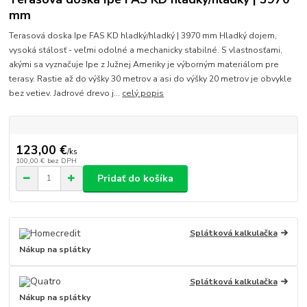
mm
Terasová doska Ipe FAS KD hladký/hladký | 3970 mm Hladký dojem,
vysoká stálosť - veľmi odolné a mechanicky stabilné. S vlastnosťami,
akými sa vyznačuje Ipe z Južnej Ameriky je výborným materiálom pre
terasy. Rastie až do výšky 30 metrov a asi do výšky 20 metrov je obvykle
bez vetiev. Jadrové drevo j...
celý popis
123,00 €
/
ks
100,00 €
bez DPH
Pridať do košíka
Splátková kalkulačka
Nákup na splátky
Splátková kalkulačka
Nákup na splátky