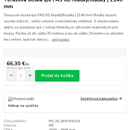
mm
Terasová doska Ipe FAS KD hladký/hladký | 2140 mm Hladký dojem,
vysoká stálosť - veľmi odolné a mechanicky stabilné. S vlastnosťami,
akými sa vyznačuje Ipe z Južnej Ameriky je výborným materiálom pre
terasy. Rastie až do výšky 30 metrov a asi do výšky 20 metrov je obvykle
bez vetiev. Jadrové drevo j...
celý popis
66,30 €
/
ks
53,90 €
bez DPH
Pridať do košíka
Splátková kalkulačka
Nákup na splátky
Číslo produktu:
PD_JA_55973/9214
Drevina:
IPE
Dĺžka:
2000 - 2999 mm