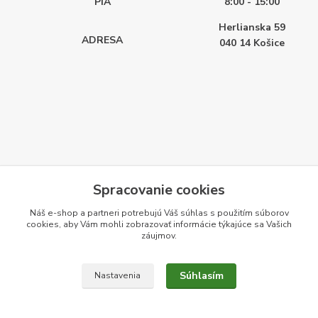
PIA
8:00 - 15:00
Herlianska 59
ADRESA
040 14
Košice
Spracovanie cookies
Náš e-shop a partneri potrebujú Váš
súhlas
s použitím súborov
cookies, aby Vám mohli zobrazovať informácie týkajúce sa Vašich
záujmov.
Súhlasím
Nastavenia
Vytvorené na
Eshop-rychlo.sk