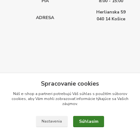
PIA
8:00 - 15:00
Herlianska 59
ADRESA
040 14
Košice
Spracovanie cookies
Náš e-shop a partneri potrebujú Váš
súhlas
s použitím súborov
cookies, aby Vám mohli zobrazovať informácie týkajúce sa Vašich
záujmov.
Súhlasím
Nastavenia
Vytvorené na
Eshop-rychlo.sk