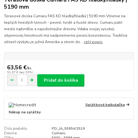
5190 mm
Terasová doska Cumaru FAS KD hladký/hladký | 5190 mm Vlnenie na
teplých hnedých tónoch - pevné, tvrdé a husté drevo. Cumaru patrí
medzi najtvrdšie a najodolnejšie dreviny. Vďaka svojej vysokej
objemovej hmotnosti má nadpriemerne pevnú konzistenciu. Tradičná
oblasť výskytu je južná Amerika a strom do...
celý popis
63,56 €
/
ks
51,67 €
bez DPH
Pridať do košíka
Splátková kalkulačka
Nákup na splátky
Číslo produktu:
PD_JA_55954/2519
Drevina:
Cumaru
Dĺžka:
5000 - 5999 mm