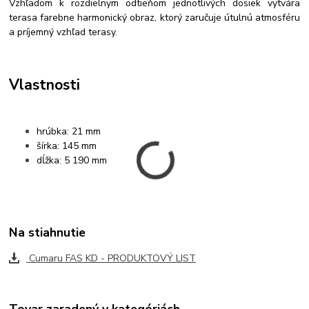
Vzhľadom k rozdielnym odtieňom jednotlivých dosiek vytvára
terasa farebne harmonický obraz, ktorý zaručuje útulnú atmosféru
a príjemný vzhľad terasy.
Vlastnosti
hrúbka: 21 mm
šírka: 145 mm
dĺžka: 5 190 mm
Na stiahnutie
Cumaru FAS KD - PRODUKTOVÝ LIST