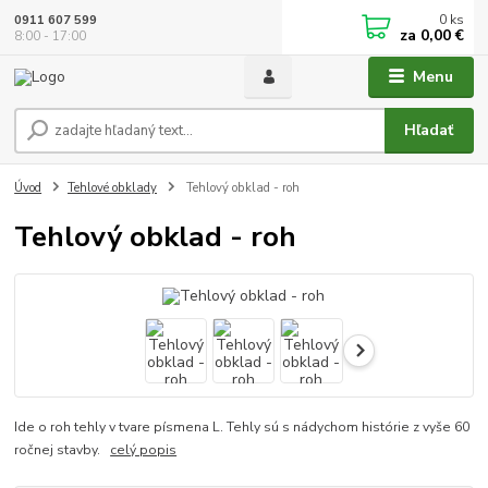
0
ks
0911 607 599
za
0,00 €
8:00 - 17:00
Menu
Hľadať
Úvod
Tehlové obklady
Tehlový obklad - roh
Tehlový obklad - roh
Ide o roh tehly v tvare písmena L. Tehly sú s nádychom histórie z vyše 60
ročnej stavby.
celý popis