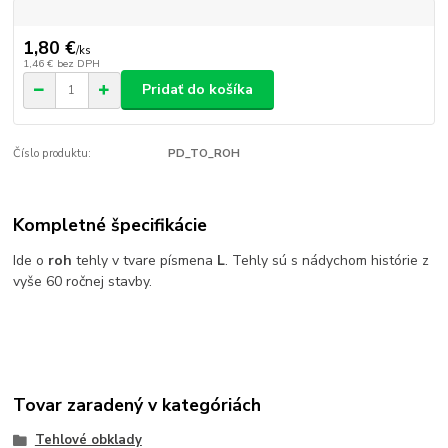
1,80 €
/
ks
1,46 €
bez DPH
Pridať do košíka
Číslo produktu:
PD_TO_ROH
Kompletné špecifikácie
Ide o
roh
tehly v tvare písmena
L
. Tehly sú s nádychom histórie z
vyše 60 ročnej stavby.
Tovar zaradený v kategóriách
Tehlové obklady