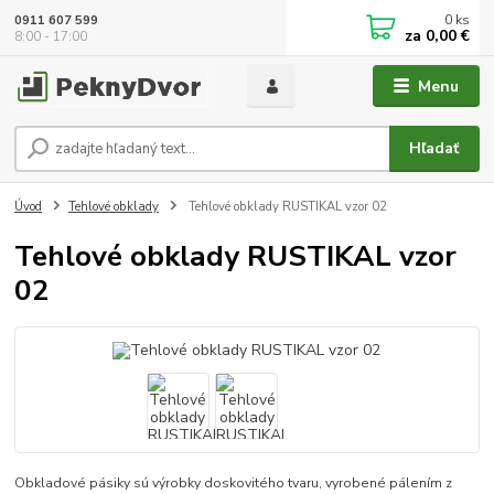
0
ks
0911 607 599
za
0,00 €
8:00 - 17:00
Menu
Hľadať
Úvod
Tehlové obklady
Tehlové obklady RUSTIKAL vzor 02
Tehlové obklady RUSTIKAL vzor
02
Obkladové pásiky sú výrobky doskovitého tvaru, vyrobené pálením z