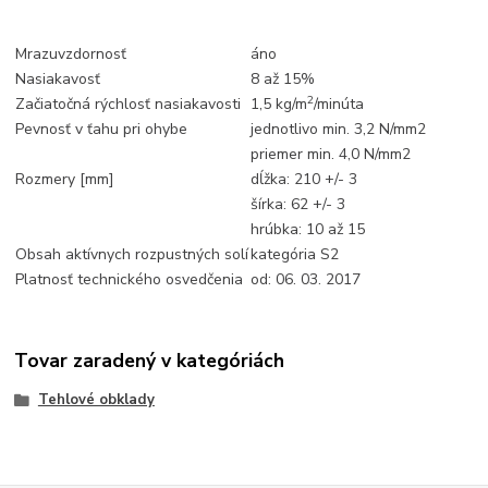
Mrazuvzdornosť
áno
Nasiakavosť
8 až 15%
2
Začiatočná rýchlosť nasiakavosti
1,5 kg/m
/minúta
Pevnosť v ťahu pri ohybe
jednotlivo min. 3,2 N/mm2
priemer min. 4,0 N/mm2
Rozmery [mm]
dĺžka: 210 +/- 3
šírka: 62 +/- 3
hrúbka: 10 až 15
Obsah aktívnych rozpustných solí
kategória S2
Platnosť technického osvedčenia
od: 06. 03. 2017
Tovar zaradený v kategóriách
Tehlové obklady