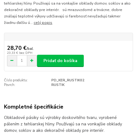
tehliarskej hliny. Používajú sa na vonkajšie obklady domov, soklov a ako
dekoračné obklady pre interiér. sú mrazuvzdorné a trvácne, dobre
znášajú teplotné výkyvy udržiavajú si farebnosť nevyžadujú takmer
žiadnu ďalšiu ú...
celý popis
28,70 €
/
bal.
23,33 €
bez DPH
Pridať do košíka
Číslo produktu:
PD_KER_RUSTIK02
Povrch:
RUSTIK
Kompletné špecifikácie
Obkladové pásiky sú výrobky doskovitého tvaru, vyrobené
pálením z tehliarskej hliny. Používajú sa na vonkajšie obklady
domov, soklov a ako dekoračné obklady pre interiér.