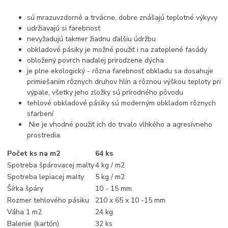
sú mrazuvzdorné a trvácne, dobre znášajú teplotné výkyvy
udržiavajú si farebnosť
nevyžadujú takmer žiadnu ďalšiu údržbu
obkladové pásiky je možné použiť i na zateplené fasády
obložený povrch naďalej prirodzene dýcha
je plne ekologický - rôzna farebnosť obkladu sa dosahuje
primiešaním rôznych druhov hlín a rôznou výškou teploty pri
výpale, všetky jeho zložky sú prírodného pôvodu
tehlové obkladové pásiky sú moderným obkladom rôznych
sfarbení
Nie je vhodné použiť ich do trvalo vlhkého a agresívneho
prostredia.
Počet ks na m2
64 ks
Spotreba špárovacej malty
4 kg / m2
Spotreba lepiacej malty
5 kg / m2
Šírka špáry
10 - 15 mm
Rozmer tehlového pásiku
210 x 65 x 10 -15 mm
Váha 1 m2
24 kg
Balenie (kartón)
32 ks