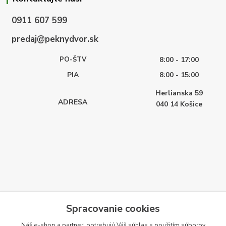
0911 607 599
predaj@peknydvor.sk
PO-ŠTV
8:00 - 17:00
PIA
8:00 - 15:00
Herlianska 59
ADRESA
040 14
Košice
Spracovanie cookies
Náš e-shop a partneri potrebujú Váš
súhlas
s použitím súborov