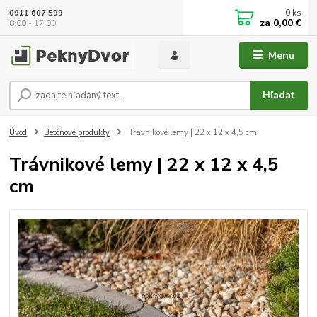
0
ks
0911 607 599
za
0,00 €
8:00 - 17:00
Menu
Hľadať
Úvod
Betónové produkty
Trávnikové lemy | 22 x 12 x 4,5 cm
Trávnikové lemy | 22 x 12 x 4,5
cm