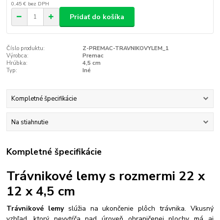
0,45 €
bez DPH
Pridať do košíka
Číslo produktu:
Z-PREMAC-TRAVNIKOVYLEM_1
Výrobca:
Premac
Hrúbka:
4,5 cm
Typ:
Iné
Kompletné špecifikácie
Na stiahnutie
Kompletné špecifikácie
Trávnikové lemy s rozmermi 22 x
12 x 4,5 cm
Trávnikové lemy
slúžia na ukončenie plôch trávnika. Vkusný
vzhľad, ktorý nevytŕča nad úroveň ohraničenej plochy má aj