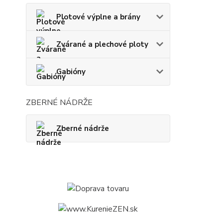
Plotové výplne a brány
Zvárané a plechové ploty
Gabióny
ZBERNÉ NÁDRŽE
Zberné nádrže