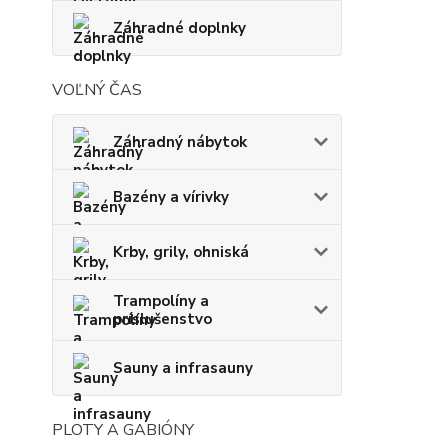
Záhradné doplnky
VOĽNÝ ČAS
Záhradný nábytok
Bazény a vírivky
Krby, grily, ohniská
Trampolíny a
príslušenstvo
Sauny a infrasauny
PLOTY A GABIÓNY