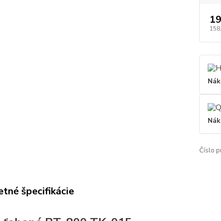
19
158
Nák
Nák
Číslo p
tné špecifikácie