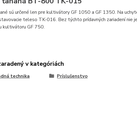
 ťahaná BT-800 TK-015
ané sú určené len pre kultivátory GF 1050 a GF 1350. Na uchyte
tavovacie teleso TK-016. Bez týchto prídavných zariadení nie je
 kultivátoru GF 750.
zaradený v kategóriách
dná technika
Príslušenstvo