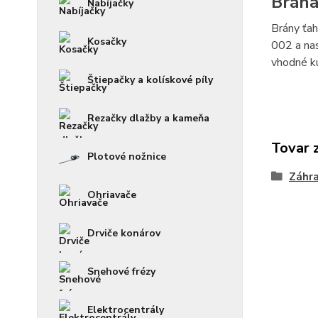
Brána
Nabíjačky
Brány ťah
Kosačky
002 a nas
vhodné ku
Štiepačky a kolískové píly
Rezačky dlažby a kameňa
Tovar 
Plotové nožnice
Záhra
Ohriavače
Drviče konárov
Snehové frézy
Elektrocentrály