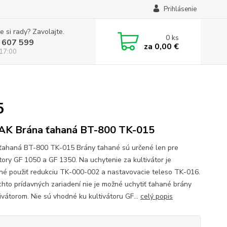
Prihlásenie
e si rady? Zavolajte.
0
ks
 607 599
za
0,00 €
 17:00
5
K Brána ťahaná BT-800 TK-015
ťahaná BT-800 TK-015 Brány ťahané sú určené len pre
átory GF 1050 a GF 1350. Na uchytenie za kultivátor je
né použiť redukciu TK-000-002 a nastavovacie teleso TK-016.
chto prídavných zariadení nie je možné uchytiť ťahané brány
tivátorom. Nie sú vhodné ku kultivátoru GF...
celý popis