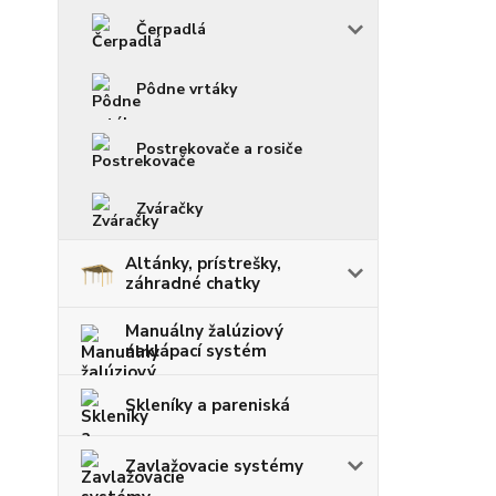
Čerpadlá
Pôdne vrtáky
Postrekovače a rosiče
Zváračky
Altánky, prístrešky,
záhradné chatky
Manuálny žalúziový
naklápací systém
Skleníky a pareniská
Zavlažovacie systémy