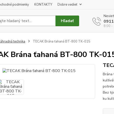
chodné podmienky
KONTAKTY
Dobre vedieť
Neviet
Hľadať
0911
8:00 -
áhradná technika
TECAK Brána ťahaná BT-800 TK-015
K Brána ťahaná BT-800 TK-01
TECA
Brána 
kultiv
potreb
Bez tý
ku kul