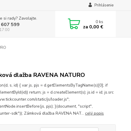
Prihlásenie
e si rady? Zavolajte.
0
ks
 607 599
za
0,00 €
 17:00
URO
ková dlažba RAVENA NATURO
on(d, s, id) { var js, pjs = d.getElementsByTagName(s)[0]; if
lementById(id)) return; js = d.createElement(s); js.id = id; js.src
w.tickcounter.com/static/js/loader.js";
entNode.insertBefore(js, pjs); }(document, "script",
ounter-sdk")); Zámková dlažba RAVENA NAT...
celý popis