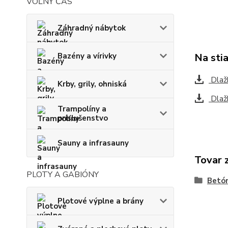
VOĽNÝ ČAS
Záhradný nábytok
Na sti
Bazény a vírivky
Dlaž
Krby, grily, ohniská
Dlaž
Trampolíny a
príslušenstvo
Sauny a infrasauny
Tovar 
PLOTY A GABIÓNY
Betó
Plotové výplne a brány