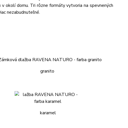
u v okolí domu. Tri rôzne formáty vytvoria na spevnených
viac nezabudnuteľné.
granito
karamel