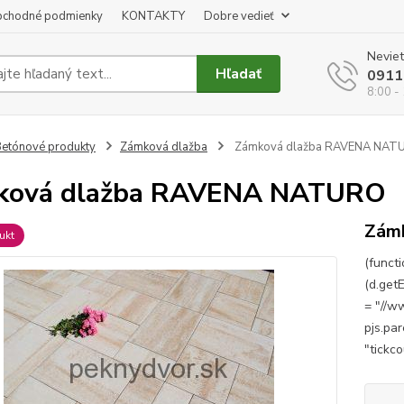
chodné podmienky
KONTAKTY
Dobre vedieť
Neviet
Hľadať
0911
8:00 -
etónové produkty
Zámková dlažba
Zámková dlažba RAVENA NAT
ková dlažba RAVENA NATURO
Zám
ukt
(functi
(d.getE
= "//ww
pjs.par
"tickc