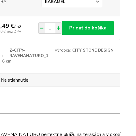
RBA
,49 €
/
m2
Pridať do košíka
10 €
bez DPH
Z-CITY-
Výrobca:
CITY STONE DESIGN
u:
RAVENANATURO_1
:
6 cm
Na stiahnutie
y RAVENA NATURO perfektne ukážu na terasách a v okolí