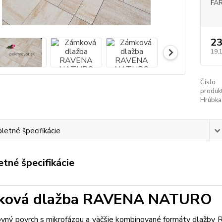
FA
23
19,
Číslo
produkt
Hrúbka
etné špecifikácie
tné špecifikácie
ková dlažba RAVENA NATURO
ovný povrch s mikrofázou a väčšie kombinované formáty dlažb