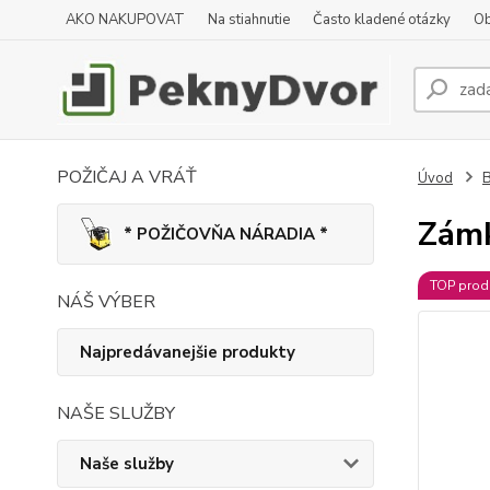
AKO NAKUPOVAT
Na stiahnutie
Často kladené otázky
Ob
POŽIČAJ A VRÁŤ
Úvod
B
Zám
* POŽIČOVŇA NÁRADIA *
TOP prod
NÁŠ VÝBER
Najpredávanejšie produkty
NAŠE SLUŽBY
Naše služby