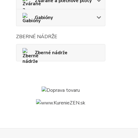
Zvárané a plechové ploty
Gabióny
ZBERNÉ NÁDRŽE
Zberné nádrže