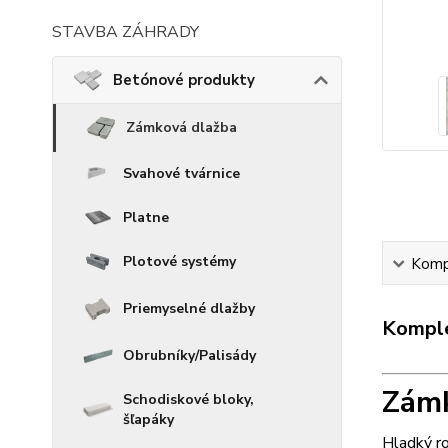
STAVBA ZÁHRADY
Betónové produkty
Zámková dlažba
Svahové tvárnice
Platne
Plotové systémy
Kompl
Priemyselné dlažby
Komple
Obrubníky/Palisády
Zám
Schodiskové bloky,
šľapáky
Hladký r