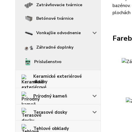
Zatrávňovacie tvárnice
bazénov. 
plochách 
Betónové tvárnice
Vonkajšie odvodnenie
Fareb
Záhradné doplnky
Príslušenstvo
Keramické exteriérové
dlažby
Prírodný kameň
Terasové dosky
Tehlové obklady