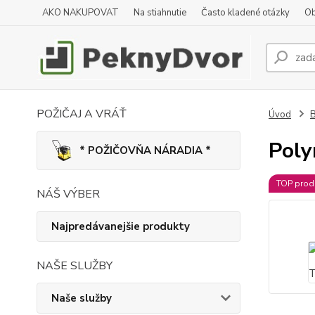
AKO NAKUPOVAT
Na stiahnutie
Často kladené otázky
Ob
POŽIČAJ A VRÁŤ
Úvod
B
Poly
* POŽIČOVŇA NÁRADIA *
TOP prod
NÁŠ VÝBER
Najpredávanejšie produkty
NAŠE SLUŽBY
Naše služby