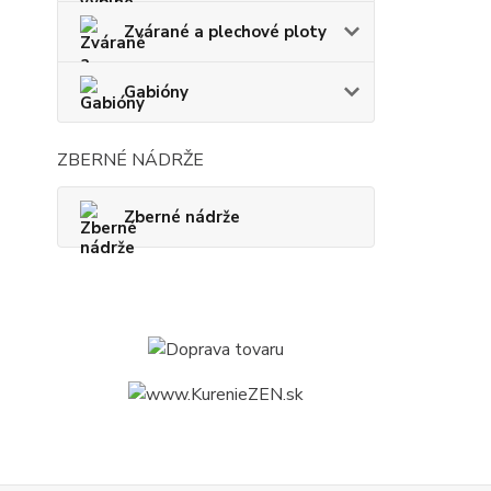
Zvárané a plechové ploty
Gabióny
ZBERNÉ NÁDRŽE
Zberné nádrže