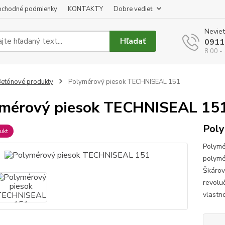
chodné podmienky
KONTAKTY
Dobre vedieť
Neviet
Hľadať
0911
8:00 -
etónové produkty
Polymérový piesok TECHNISEAL 151
mérový piesok TECHNISEAL 15
Pol
ukt
Polym
polymé
Škárov
revolu
vlastn