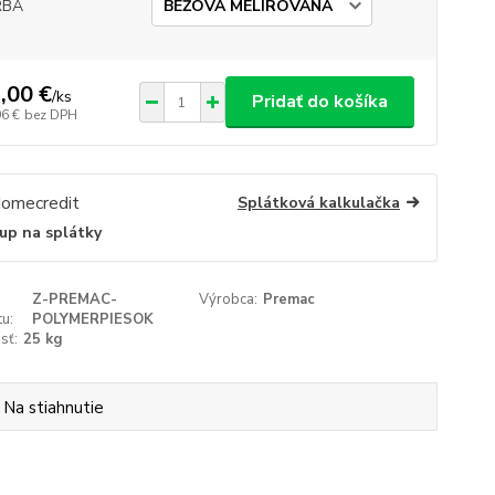
RBA
,00 €
/
ks
Pridať do košíka
96 €
bez DPH
Splátková kalkulačka
up na splátky
Z-PREMAC-
Výrobca:
Premac
u:
POLYMERPIESOK
sť:
25 kg
Na stiahnutie