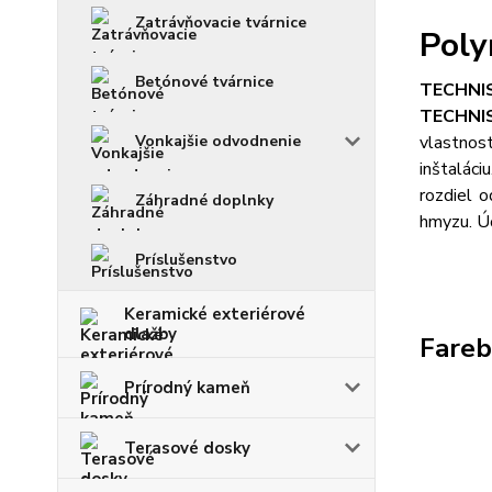
Zatrávňovacie tvárnice
Poly
Betónové tvárnice
TECHNI
TECHNI
Vonkajšie odvodnenie
vlastnost
inštalác
rozdiel o
Záhradné doplnky
hmyzu. Úč
Príslušenstvo
Keramické exteriérové
dlažby
Fareb
Prírodný kameň
Terasové dosky