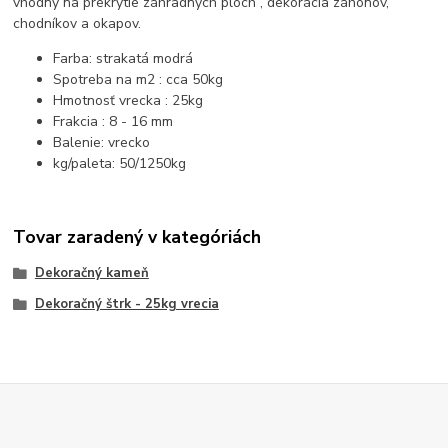
vhodný na prekrytie záhradných plôch , dekorácia záhonov,
chodníkov a okapov.
Farba: strakatá modrá
Spotreba na m2 : cca 50kg
Hmotnosť vrecka : 25kg
Frakcia : 8 - 16 mm
Balenie: vrecko
kg/paleta: 50/1250kg
Tovar zaradený v kategóriách
Dekoračný kameň
Dekoračný štrk - 25kg vrecia