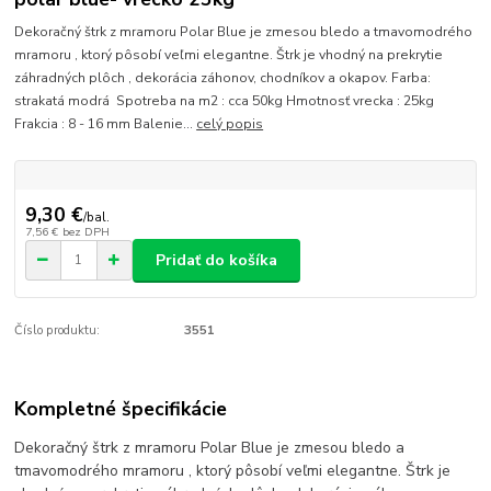
Dekoračný štrk z mramoru Polar Blue je zmesou bledo a tmavomodrého
mramoru , ktorý pôsobí veľmi elegantne. Štrk je vhodný na prekrytie
záhradných plôch , dekorácia záhonov, chodníkov a okapov. Farba:
strakatá modrá Spotreba na m2 : cca 50kg Hmotnosť vrecka : 25kg
Frakcia : 8 - 16 mm Balenie...
celý popis
9,30 €
/
bal.
7,56 €
bez DPH
Pridať do košíka
Číslo produktu:
3551
Kompletné špecifikácie
Dekoračný štrk z mramoru Polar Blue je zmesou bledo a
tmavomodrého mramoru , ktorý pôsobí veľmi elegantne. Štrk je