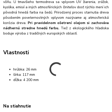
vôňu. U tmavšieho termodreva sa vplyvom UV žiarenia, zrážok,
kyslíka, emisií a iných atmosférických činiteľov dosť rýchlo mení ich
pôvodná hnedá farba na šedú. Prirodzený proces starnutia dreva
pôsobením poveternostných vplyvom nazývame aj atmosferická
korózia dreva.
Pri pravidelnom ošetrení olejom si zachováva
nádhernú stredne hnedú farbu.
Tiež z ekologického hľadiska
boduje výroba z tradičných europských oblastí.
Vlastnosti
hrúbka: 26 mm
šírka: 117 mm
dĺžka: 4 200 mm
Na stiahnutie