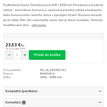
Podkladový hranol Termoborovica SHP | 4200 mm Prirodzený a moderný
vzhľad - termodrevo borovica si zachováva prírodný vzhľad a kontrastnú
farbu borovicového rastlého dreva s typickými hrčami. Borovica dorastá
až do výšky 30m, čím severnejšie rastie, tým je drevo hustejšie. Termicky
modifikované drev...
celý popis
23,53 €
/
ks
19,13 €
bez DPH
Pridať do košíka
Číslo produktu:
PD_JA_55978/1742
Drevina:
BOROVICA
Dĺžka:
4000 - 4999 mm
Kompletné špecifikácie
Komentáre
0