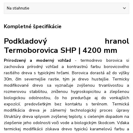
Na stiahnutie
Kompletné špecifikácie
Podkladový hranol
Termoborovica SHP | 4200 mm
Prirodzený a moderný vzhľad
- termodrevo borovica si
zachováva prírodný vzhľad a kontrastnú farbu borovicového
rastlého dreva s typickými hrčami. Borovica dorastá až do výšky
30m, čím severnejšie rastie, tým je drevo hustejšie. Termicky
modifikované drevo sa vyznačuje zvýšenou trvanlivosťou a
rozmerovou stabilitou, zníženou hygroskopicitou a zlepšenou
biologickou odolnosťou, čo ho predurčuje aj do vonkajších
expozícií, predovšetkým bez kontaktu s terénom. Termická
modifikácia dreva je zámerný technologický proces úpravy
štruktúry dreva vplyvom zvýšenej teploty, s cieleným dopadom na
zlepšenie jeho odolnosti voči vode a biologickým škodcom. Vďaka
termickej modifikácii získava drevo typickú karamelovú farbu a