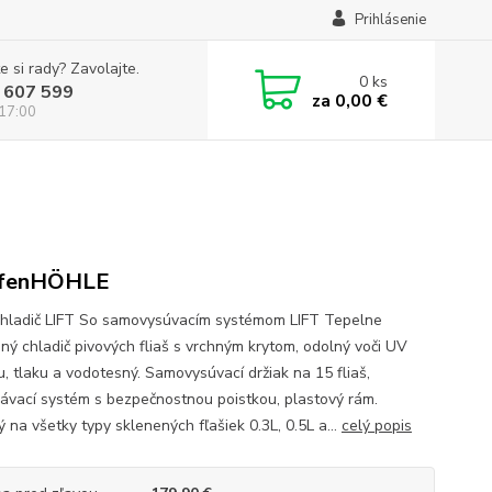
Prihlásenie
e si rady? Zavolajte.
0
ks
 607 599
za
0,00 €
 17:00
fenHÖHLE
chladič LIFT So samovysúvacím systémom LIFT Tepelne
aný chladič pivových fliaš s vrchným krytom, odolný voči UV
u, tlaku a vodotesný. Samovysúvací držiak na 15 fliaš,
ávací systém s bezpečnostnou poistkou, plastový rám.
 na všetky typy sklenených fľašiek 0.3L, 0.5L a...
celý popis