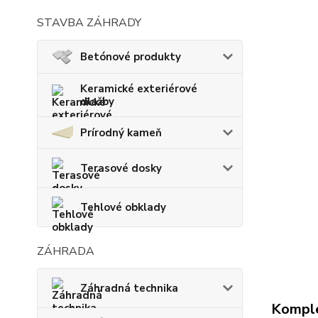
STAVBA ZÁHRADY
Betónové produkty
Keramické exteriérové
dlažby
Prírodný kameň
Terasové dosky
Tehlové obklady
ZÁHRADA
Záhradná technika
Komple