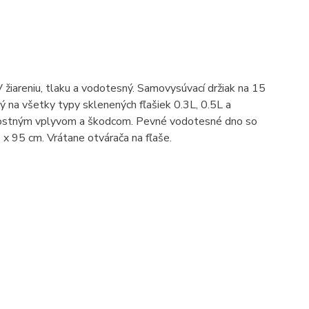
 žiareniu, tlaku a vodotesný. Samovysúvací držiak na 15
 na všetky typy sklenených fľašiek 0.3L, 0.5L a
ernostným vplyvom a škodcom. Pevné vodotesné dno so
x 95 cm. Vrátane otvárača na fľaše.