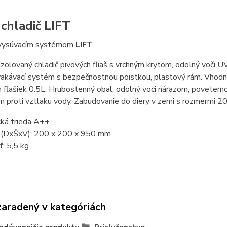
 chladič LIFT
vysúvacím systémom
LIFT
zolovaný chladič pivových fliaš s vrchným krytom, odolný voči UV
cvakávací systém s bezpečnostnou poistkou, plastový rám. Vhodný
h fľašiek 0.5L. Hrubostenný obal, odolný voči nárazom, povet
proti vztlaku vody. Zabudovanie do diery v zemi s rozmermi 20 
cká trieda A++
(DxŠxV): 200 x 200 x 950 mm
: 5,5 kg
zaradený v kategóriách