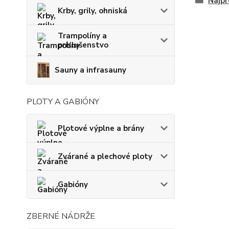
Najpr
Krby, grily, ohniská
Trampolíny a
príslušenstvo
Sauny a infrasauny
PLOTY A GABIÓNY
Plotové výplne a brány
Zvárané a plechové ploty
Gabióny
ZBERNÉ NÁDRŽE