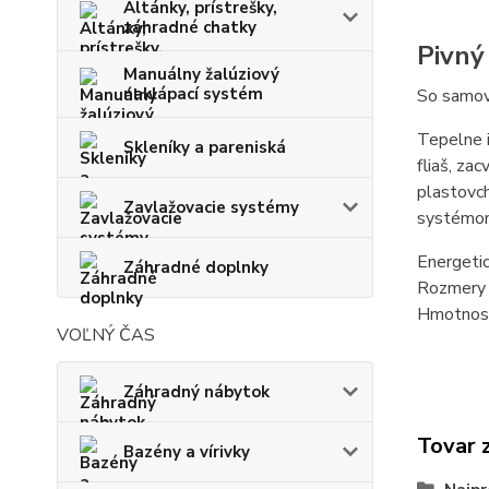
Altánky, prístrešky,
záhradné chatky
Pivný
Manuálny žalúziový
naklápací systém
So samo
Tepelne i
Skleníky a pareniská
fliaš, za
plastovc
Zavlažovacie systémy
systémom 
Energeti
Záhradné doplnky
Rozmery 
Hmotnosť
VOĽNÝ ČAS
Záhradný nábytok
Tovar 
Bazény a vírivky