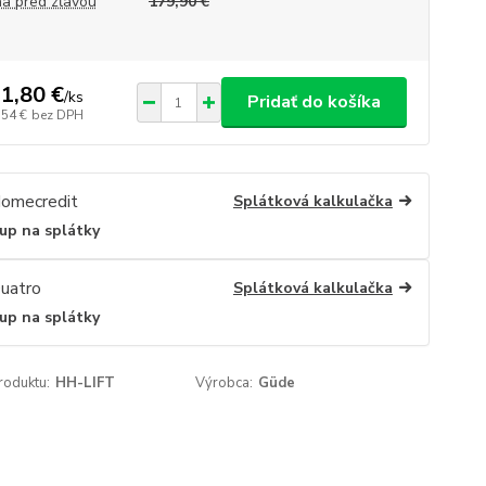
a pred zľavou
179,90 €
1,80 €
/
ks
Pridať do košíka
,54 €
bez DPH
Splátková kalkulačka
up na splátky
Splátková kalkulačka
up na splátky
roduktu:
HH-LIFT
Výrobca:
Güde