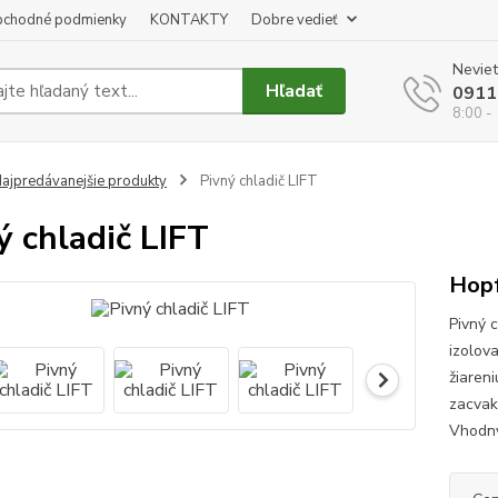
chodné podmienky
KONTAKTY
Dobre vedieť
Neviet
Hľadať
0911
8:00 -
ajpredávanejšie produkty
Pivný chladič LIFT
ý chladič LIFT
Hop
Pivný 
izolov
žiareni
zacvak
Vhodný