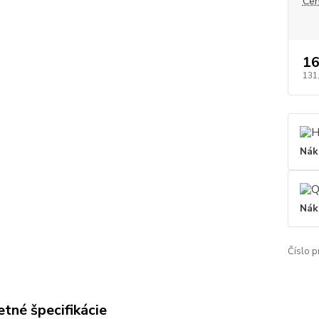
Cen
16
131
Nák
Nák
Číslo p
tné špecifikácie