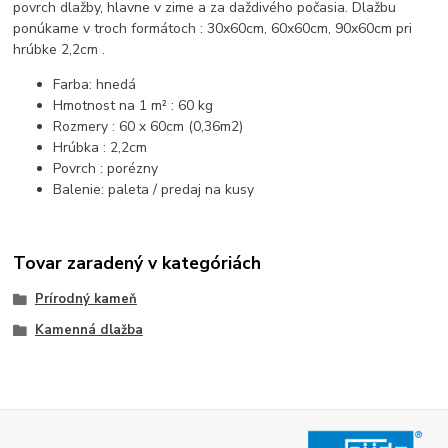
povrch dlažby, hlavne v zime a za daždivého počasia. Dlažbu
ponúkame v troch formátoch : 30x60cm, 60x60cm, 90x60cm pri
hrúbke 2,2cm .
Farba: hnedá
Hmotnost na 1 m² : 60 kg
Rozmery : 60 x 60cm (0,36m2)
Hrúbka : 2,2cm
Povrch : porézny
Balenie: paleta / predaj na kusy
Tovar zaradený v kategóriách
Prírodný kameň
Kamenná dlažba