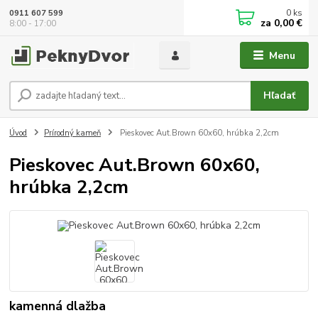
0
ks
0911 607 599
za
0,00 €
8:00 - 17:00
Menu
Hľadať
Úvod
Prírodný kameň
Pieskovec Aut.Brown 60x60, hrúbka 2,2cm
Pieskovec Aut.Brown 60x60,
hrúbka 2,2cm
kamenná dlažba