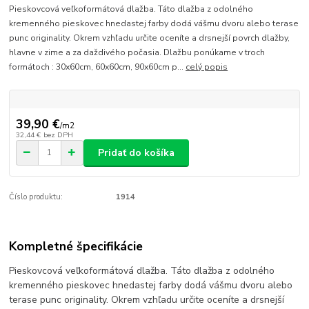
Pieskovcová veľkoformátová dlažba. Táto dlažba z odolného
kremenného pieskovec hnedastej farby dodá vášmu dvoru alebo terase
punc originality. Okrem vzhľadu určite oceníte a drsnejší povrch dlažby,
hlavne v zime a za daždivého počasia. Dlažbu ponúkame v troch
formátoch : 30x60cm, 60x60cm, 90x60cm p...
celý popis
39,90 €
/
m2
32,44 €
bez DPH
Pridať do košíka
Číslo produktu:
1914
Kompletné špecifikácie
Pieskovcová veľkoformátová dlažba. Táto dlažba z odolného
kremenného pieskovec hnedastej farby dodá vášmu dvoru alebo
terase punc originality. Okrem vzhľadu určite oceníte a drsnejší