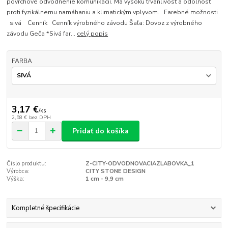
povrchové odvodnenie komunikácií. Má vysokú trvanlivosť a odolnosť
proti fyzikálnemu namáhaniu a klimatickým vplyvom. Farebné možnosti
sivá Cenník Cenník výrobného závodu Šaľa: Dovoz z výrobného
závodu Geča *Sivá far...
celý popis
FARBA
3,17 €
/
ks
2,58 €
bez DPH
Pridať do košíka
Číslo produktu:
Z-CITY-ODVODNOVACIAZLABOVKA_1
Výrobca:
CITY STONE DESIGN
Výška:
1 cm - 9,9 cm
Kompletné špecifikácie