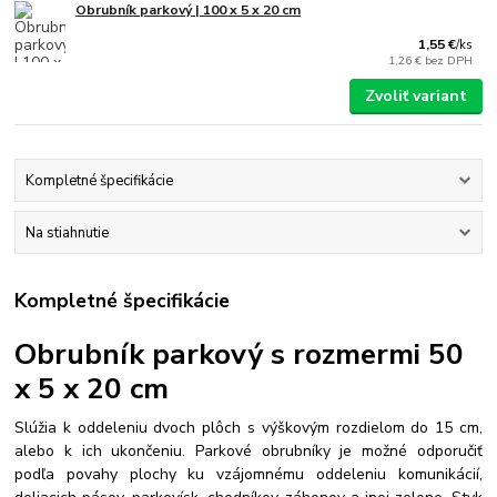
Obrubník parkový | 100 x 5 x 20 cm
1,55 €
/
ks
1,26 €
bez DPH
Zvoliť variant
Kompletné špecifikácie
Na stiahnutie
Kompletné špecifikácie
Obrubník parkový s rozmermi 50
x 5 x 20 cm
Slúžia k oddeleniu dvoch plôch s výškovým rozdielom do 15 cm,
alebo k ich ukončeniu. Parkové obrubníky je možné odporučiť
podľa povahy plochy ku vzájomnému oddeleniu komunikácií,