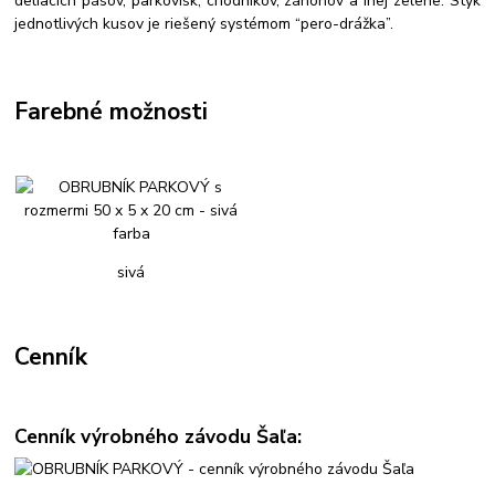
deliacich pásov, parkovísk, chodníkov, záhonov a inej zelene. Styk
jednotlivých kusov je riešený systémom “pero-drážka”.
Farebné možnosti
sivá
Cenník
Cenník výrobného závodu Šaľa: