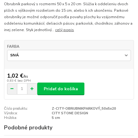
Obrubník parkový s rozmermi 50 x 5 x 20 cm Slúžia k oddeleniu dvoch
plôch s výškovým rozdielom do 15 cm, alebo k ich ukončeniu. Parkové
obrubníky je možné odporučiť podľa povahy plochy ku vzájomnému
oddeleniu komunikácií, deliacich pásov, parkovísk, chodníkov, záhonov a
inej zelene. Styk jednotlivý...
celý popis
FARBA
1,02 €
/
ks
0,83 €
bez DPH
Pridať do košíka
Číslo produktu:
Z-CITY-OBRUBNIKPARKOVÝ_50x5x20
Výrobca:
CITY STONE DESIGN
Hrúbka:
5 cm
Podobné produkty