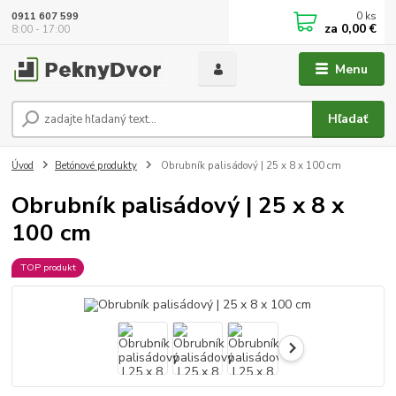
0
ks
0911 607 599
za
0,00 €
8:00 - 17:00
Menu
Hľadať
Úvod
Betónové produkty
Obrubník palisádový | 25 x 8 x 100 cm
Obrubník palisádový | 25 x 8 x
100 cm
TOP produkt