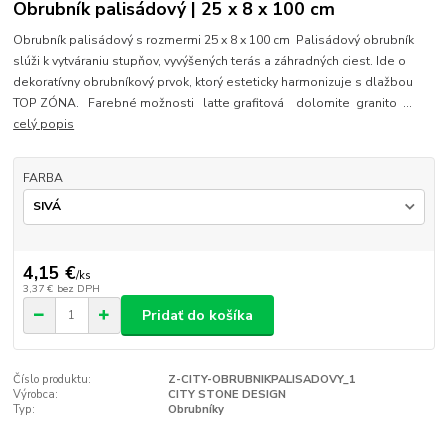
Obrubník palisádový | 25 x 8 x 100 cm
Obrubník palisádový s rozmermi 25 x 8 x 100 cm Palisádový obrubník
slúži k vytváraniu stupňov, vyvýšených terás a záhradných ciest. Ide o
dekoratívny obrubníkový prvok, ktorý esteticky harmonizuje s dlažbou
TOP ZÓNA. Farebné možnosti latte grafitová dolomite granito ...
celý popis
FARBA
4,15 €
/
ks
3,37 €
bez DPH
Pridať do košíka
Číslo produktu:
Z-CITY-OBRUBNIKPALISADOVY_1
Výrobca:
CITY STONE DESIGN
Typ:
Obrubníky