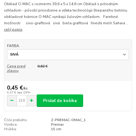
Obklad O-MAC s rozmermi 39,6 x 5 x 14,8 cm Obklad s prírodným
vzhľadom - pôsobí prirodzene a vďaka technológii štiepaného betónu
obkladové tvárnice O-MAC vynikajú žulovým vzhľadom. Farebné
možnosti sivo-grafitová sivá biela grafitová hnedá melír Sahara ...
celý popis
FARBA
Cena pred
0,62 €
zľavou
0,45 €
/
ks
0,37 €
bez DPH
Pridať do košíka
Číslo produktu:
Z-PREMAC-OMAC_1
Výrobca:
Premac
Hrúbka:
15 cm