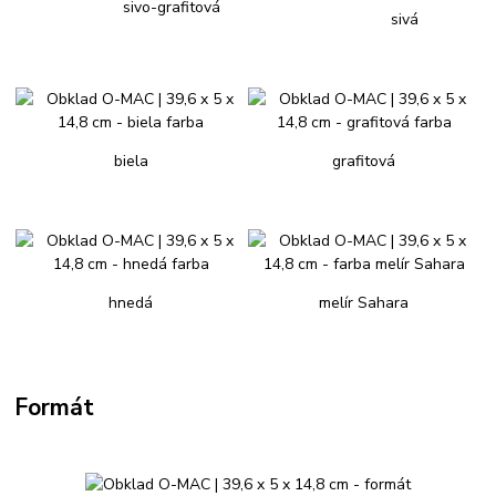
sivo-grafitová
sivá
biela
grafitová
hnedá
melír Sahara
Formát