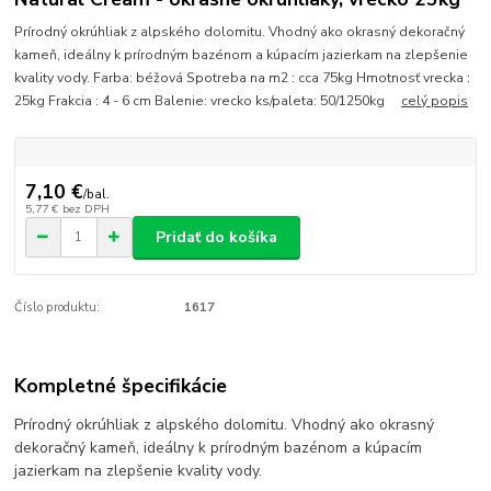
Prírodný okrúhliak z alpského dolomitu. Vhodný ako okrasný dekoračný
kameň, ideálny k prírodným bazénom a kúpacím jazierkam na zlepšenie
kvality vody. Farba: béžová Spotreba na m2 : cca 75kg Hmotnosť vrecka :
25kg Frakcia : 4 - 6 cm Balenie: vrecko ks/paleta: 50/1250kg
celý popis
7,10 €
/
bal.
5,77 €
bez DPH
Pridať do košíka
Číslo produktu:
1617
Kompletné špecifikácie
Prírodný okrúhliak z alpského dolomitu. Vhodný ako okrasný
dekoračný kameň, ideálny k prírodným bazénom a kúpacím
jazierkam na zlepšenie kvality vody.