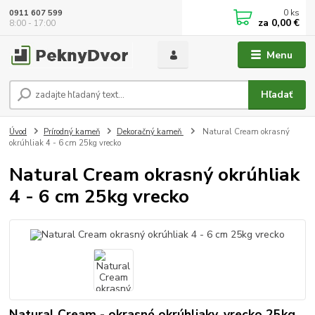
0
ks
0911 607 599
za
0,00 €
8:00 - 17:00
Menu
Hľadať
Úvod
Prírodný kameň
Dekoračný kameň
Natural Cream okrasný
okrúhliak 4 - 6 cm 25kg vrecko
Natural Cream okrasný okrúhliak
4 - 6 cm 25kg vrecko
Natural Cream - okrasné okrúhliaky, vrecko 25kg