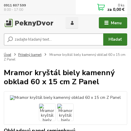
0
ks
0911 607 599
za
0,00 €
8:00 - 17:00
Menu
Hľadať
Úvod
Prírodný kameň
Mramor kryštál biely kamenný obklad 60 x 15 cm
Z Panel
Mramor kryštál biely kamenný
obklad 60 x 15 cm Z Panel
Obkladový panel remienkový