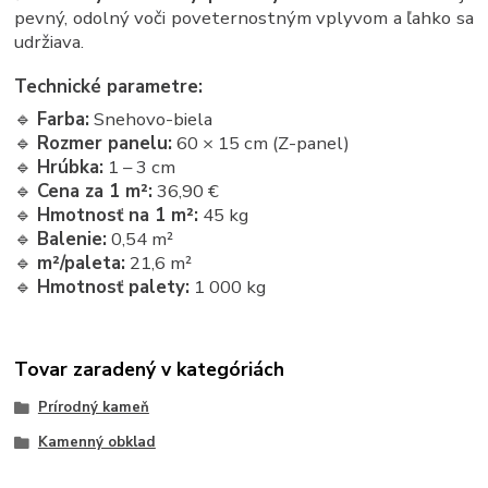
pevný, odolný voči poveternostným vplyvom a ľahko sa
udržiava.
Technické parametre:
🔹
Farba:
Snehovo-biela
🔹
Rozmer panelu:
60 × 15 cm (Z-panel)
🔹
Hrúbka:
1 – 3 cm
🔹
Cena za 1 m²:
36,90 €
🔹
Hmotnosť na 1 m²:
45 kg
🔹
Balenie:
0,54 m²
🔹
m²/paleta:
21,6 m²
🔹
Hmotnosť palety:
1 000 kg
Tovar zaradený v kategóriách
Prírodný kameň
Kamenný obklad