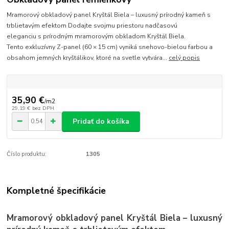
Mramorový obkladový panel Kryštál Biela – luxusný prírodný kameň s
trblietavým efektom Dodajte svojmu priestoru nadčasovú
eleganciu s prírodným mramorovým obkladom Kryštál Biela.
Tento exkluzívny Z-panel (60 × 15 cm) vyniká snehovo-bielou farbou a
obsahom jemných kryštálikov, ktoré na svetle vytvára...
celý popis
35,90 €
/
m2
29,19 €
bez DPH
Pridať do košíka
Číslo produktu:
1305
Kompletné špecifikácie
Mramorový obkladový panel Kryštál Biela – luxusný