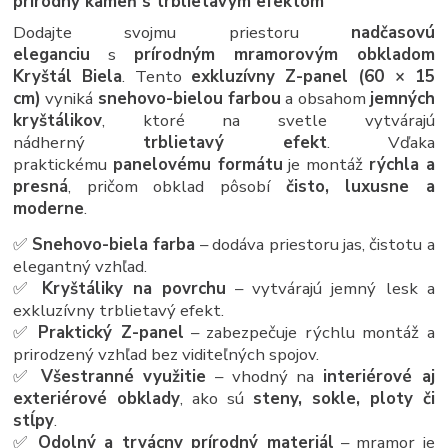
prírodný kameň s trblietavým efektom
Dodajte svojmu priestoru
nadčasovú
eleganciu
s
prírodným mramorovým obkladom
Kryštál Biela
. Tento
exkluzívny Z-panel (60 × 15
cm)
vyniká
snehovo-bielou farbou
a obsahom
jemných
kryštálikov
, ktoré na svetle vytvárajú
nádherný
trblietavý efekt
. Vďaka
praktickému
panelovému formátu
je montáž
rýchla a
presná
, pričom obklad pôsobí
čisto, luxusne a
moderne
.
✅
Snehovo-biela farba
– dodáva priestoru jas, čistotu a
elegantný vzhľad.
✅
Kryštáliky na povrchu
– vytvárajú jemný lesk a
exkluzívny trblietavý efekt.
✅
Praktický Z-panel
– zabezpečuje rýchlu montáž a
prirodzený vzhľad bez viditeľných spojov.
✅
Všestranné využitie
– vhodný na
interiérové aj
exteriérové obklady
, ako sú
steny, sokle, ploty či
stĺpy
.
✅
Odolný a trvácny prírodný materiál
– mramor je