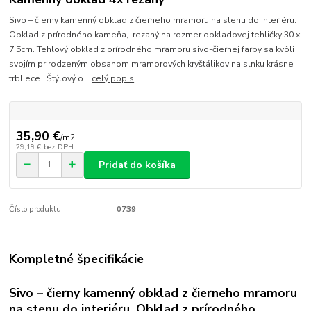
Sivo – čierny kamenný obklad z čierneho mramoru na stenu do interiéru.
Obklad z prírodného kameňa, rezaný na rozmer obkladovej tehličky 30 x
7,5cm. Tehlový obklad z prírodného mramoru sivo-čiernej farby sa kvôli
svojím prirodzeným obsahom mramorových kryštálikov na slnku krásne
trbliece. Štýlový o...
celý popis
35,90 €
/
m2
29,19 €
bez DPH
Pridať do košíka
Číslo produktu:
0739
Kompletné špecifikácie
Sivo – čierny kamenný obklad z čierneho mramoru
na stenu do interiéru. Obklad z prírodného