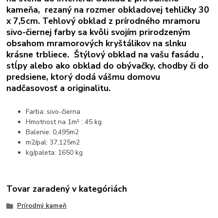
kameňa, rezaný na rozmer obkladovej tehličky 30
x 7,5cm. Tehlový obklad z prírodného mramoru
sivo-čiernej farby sa kvôli svojím prirodzeným
obsahom mramorových kryštálikov na slnku
krásne trbliece. Štýlový obklad na vašu fasádu ,
stĺpy alebo ako obklad do obývačky, chodby či do
predsiene, ktorý dodá vášmu domovu
nadčasovosť a originalitu.
Farba: sivo-čierna
Hmotnost na 1m² : 45 kg
Balenie: 0,495m2
m2/pal: 37,125m2
kg/paleta: 1650 kg
Tovar zaradený v kategóriách
Prírodný kameň