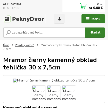
0
ks
0911 607 599
za
0,00 €
8:00 - 17:00
Menu
Hľadať
Úvod
Prírodný kameň
Mramor čierny kamenný obklad tehlička 30 x
7,5cm
Mramor čierny kamenný obklad
tehlička 30 x 7,5cm
Kamenný obklad 4x rezaný