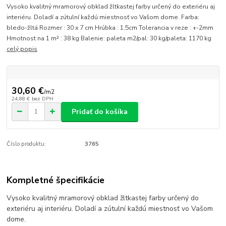
Vysoko kvalitný mramorový obklad žltkastej farby určený do exteriéru aj
interiéru. Doladí a zútulní každú miestnosť vo Vašom dome. Farba:
bledo-žltá Rozmer : 30 x 7 cm Hrúbka : 1,5cm Tolerancia v reze : +-2mm
Hmotnost na 1 m² : 38 kg Balenie: paleta m2/pal: 30 kg/paleta: 1170 kg
celý popis
30,60 €
/
m2
24,88 €
bez DPH
Pridať do košíka
Číslo produktu:
3765
Kompletné špecifikácie
Vysoko kvalitný mramorový obklad žltkastej farby určený do
exteriéru aj interiéru. Doladí a zútulní každú miestnosť vo Vašom
dome.