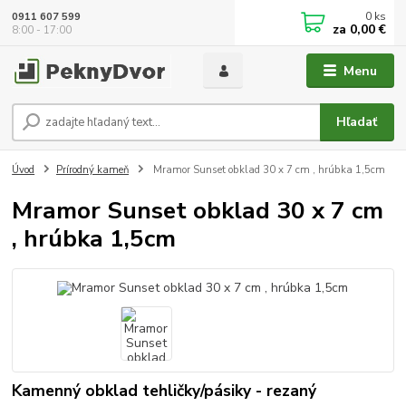
0
ks
0911 607 599
za
0,00 €
8:00 - 17:00
Menu
Hľadať
Úvod
Prírodný kameň
Mramor Sunset obklad 30 x 7 cm , hrúbka 1,5cm
Mramor Sunset obklad 30 x 7 cm
, hrúbka 1,5cm
Kamenný obklad tehličky/pásiky - rezaný