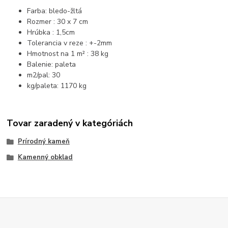
Farba: bledo-žltá
Rozmer : 30 x 7 cm
Hrúbka : 1,5cm
Tolerancia v reze : +-2mm
Hmotnost na 1 m² : 38 kg
Balenie: paleta
m2/pal: 30
kg/paleta: 1170 kg
Tovar zaradený v kategóriách
Prírodný kameň
Kamenný obklad