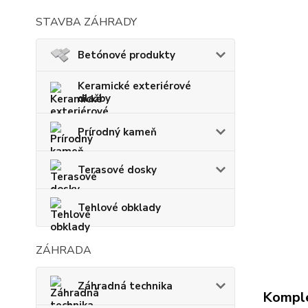
STAVBA ZÁHRADY
Betónové produkty
Keramické exteriérové
dlažby
Prírodný kameň
Terasové dosky
Tehlové obklady
ZÁHRADA
Záhradná technika
Komple