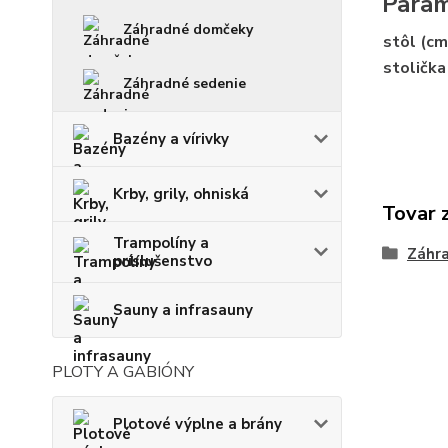
Para
Záhradné domčeky
stôl (cm
stolička
Záhradné sedenie
Bazény a vírivky
Krby, grily, ohniská
Tovar 
Trampolíny a
Záhr
príslušenstvo
Sauny a infrasauny
PLOTY A GABIÓNY
Plotové výplne a brány