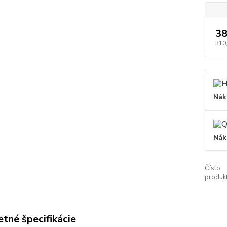
38
310
Nák
Nák
Číslo
produkt
tné špecifikácie