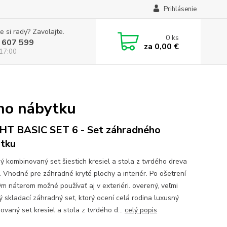
Prihlásenie
e si rady? Zavolajte.
0
ks
 607 599
za
0,00 €
 17:00
ho nábytku
T BASIC SET 6 - Set záhradného
tku
ý kombinovaný set šiestich kresiel a stola z tvrdého dreva
. Vhodné pre záhradné kryté plochy a interiér. Po ošetrení
m náterom možné používať aj v exteriéri. overený, veľmi
ný skladací záhradný set, ktorý ocení celá rodina luxusný
ovaný set kresiel a stola z tvrdého d...
celý popis