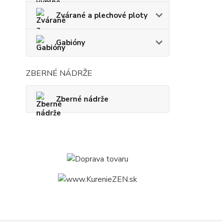
Zvárané a plechové ploty
Gabióny
ZBERNÉ NÁDRŽE
Zberné nádrže