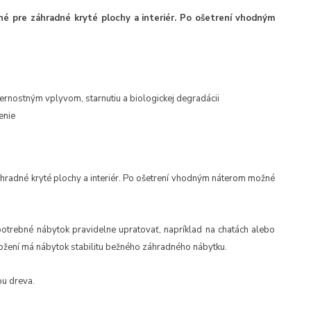
né pre záhradné kryté plochy a interiér. Po ošetrení vhodným
ernostným vplyvom, starnutiu a biologickej degradácii
enie
áhradné kryté plochy a interiér. Po ošetrení vhodným náterom možné
je potrebné nábytok pravidelne upratovať, napríklad na chatách alebo
zložení má nábytok stabilitu bežného záhradného nábytku.
ou dreva.