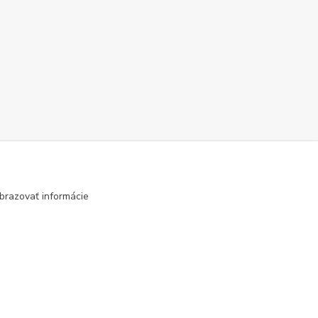
brazovať informácie
Vytvorené na
Eshop-rychlo.sk