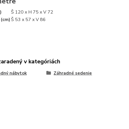
metre
)
Š 120 x H 75 x V 72
 (cm)
Š 53 x 57 x V 86
zaradený v kategóriách
adný nábytok
Záhradné sedenie