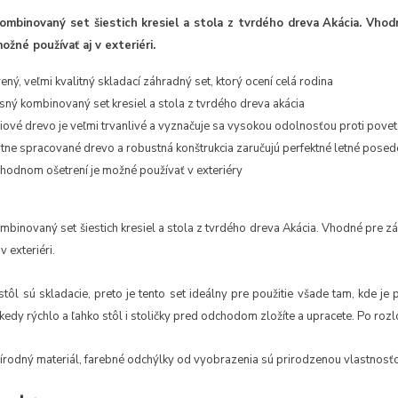
ombinovaný set šiestich kresiel a stola z tvrdého dreva Akácia. Vhod
žné používať aj v exteriéri.
ený, veľmi kvalitný skladací záhradný set, ktorý ocení celá rodina
sný kombinovaný set kresiel a stola z tvrdého dreva akácia
iové drevo je veľmi trvanlivé a vyznačuje sa vysokou odolnosťou proti povet
itne spracované drevo a robustná konštrukcia zaručujú perfektné letné posed
vhodnom ošetrení je možné používať v exteriéry
mbinovaný set šiestich kresiel a stola z tvrdého dreva Akácia. Vhodné pre z
v exteriéri.
 stôl sú skladacie, preto je tento set ideálny pre použitie všade tam, kde 
kedy rýchlo a ľahko stôl i stoličky pred odchodom zložíte a upracete. Po ro
rírodný materiál, farebné odchýlky od vyobrazenia sú prirodzenou vlastnosť