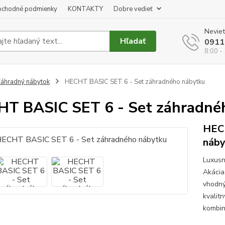
chodné podmienky
KONTAKTY
Dobre vedieť
Neviet
Hľadať
0911
8:00 -
áhradný nábytok
HECHT BASIC SET 6 - Set záhradného nábytku
T BASIC SET 6 - Set záhradné
HECH
náby
Luxusn
Akácia
vhodný
kvalit
kombin