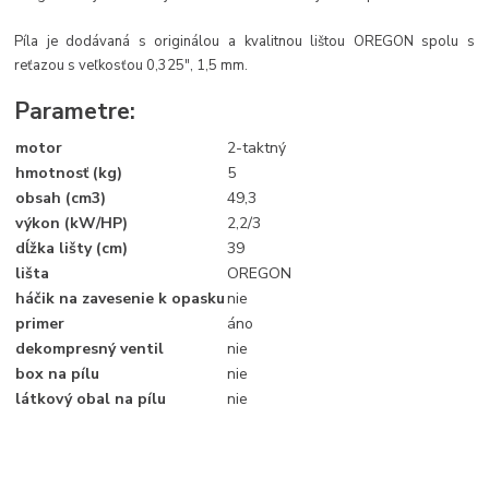
Píla je dodávaná s originálou a kvalitnou lištou OREGON spolu s
reťazou s veľkosťou 0,325", 1,5 mm.
Parametre:
motor
2-taktný
hmotnosť (kg)
5
obsah (cm3)
49,3
výkon (kW/HP)
2,2/3
dĺžka lišty (cm)
39
lišta
OREGON
háčik na zavesenie k opasku
nie
primer
áno
dekompresný ventil
nie
box na pílu
nie
látkový obal na pílu
nie