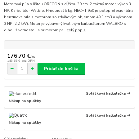
Motorová píla s lištou OREGON s dĺžkou 39 cm. 2-taktný motor, výkon 3
HP. Karburátor Walbro. Hmotnosť 5 kg. HECHT 950 je poloprefesionálna
benzínová píla s motorom so zdvihovým objemom 49,3 cm3 a výkonom
3 HP (2,2 kW). Motor je vybavený kvalitným karburátorom WALBRO s
dlhou životnosťou a primerom pr...
celý popis
176,70 €
/
ks
143,66 €
bez DPH
Pridať do košíka
Splátková kalkulačka
Nákup na splátky
Splátková kalkulačka
Nákup na splátky