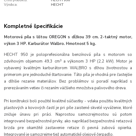
Číslo produktu:
HECHT950
Výrobca:
HECHT
Kompletné špecifikácie
Motorová píla s lištou OREGON s dĺžkou 39 cm. 2-taktný motor,
výkon 3 HP. Karburátor Walbro. Hmotnosť 5 kg.
HECHT
950
je poloprefesionálna benzínová píla s motorom so
3
zdvihovým objemom 49,3 cm
a výkonom 3 HP (2,2 kW). Motor je
vybavený kvalitným karburátorom WALBRO s dlhou životnosťou a
primerom pre jednoduché štartovanie. Táto píla je vhodná pre častejšie
a dlhšie rezanie materiálov. Bez problémov si poradí napríklad s
prerezávaním vetiev či rezaním väčšieho množstva palivového dreva.
Pri konštrukcii boli použité kvalitné súčiastky - vďaka použitiu kvalitných
plastových a kovových častí je pri píle zaistené skvelé vyváženie, ktoré
znižuje únavu pri práci. Naprostou samozrejmosťou sú potom
integrované bezpečnostné prvky, ako napríklad bezpečnostná reťazová
brzda pre okamžité zastavenie reťaze či pevná zubová opierka.
Integrované je samozrejme tiež automatické olejové čerpadlo.