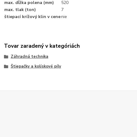
max. dĺžka polena (mm)
520
max. tlak (ton)
7
štiepací krížový klin v cene
nie
Tovar zaradený v kategóriách
Záhradná technika
Štiepačky a kolískové píly