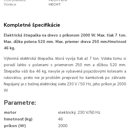
Číslo produktu:
HECHT670
Výrobca:
HECHT
Kompletné špecifikácie
Elektrická štiepačka na drevo s príkonom 2000 W. Max. tlak 7 ton.
Max. dĺžka polena 520 mm. Max. priemer dreva 250 mm.Hmotnosť
46 kg.
Výkonná elektrická štiepačka, ktorá vyvíja tlak až 7 ton. Vďaka tomu si
poradí ľahko s polenami s priemerom 250 mm a dĺžkou 520 mm.
Štiepačka váži iba 46 kg, navyše je vybavená pojazdovými kolesami a
rukoväťou, preto nie je problém prepraviť ho kamkoľvek po záhrade.
Napájaný je z bežnej elektrickej siete 230 V / 50 Hz, jeho príkon je 2000
W.
Parametre:
motor
elektrický, 230 V/50 Hz
hmotnosť (kg)
46
príkon (W)
2000