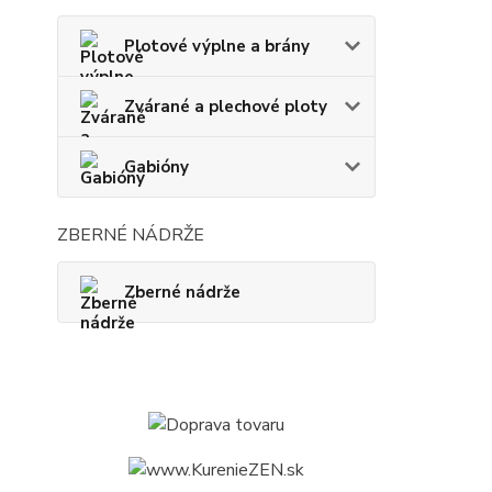
Plotové výplne a brány
Zvárané a plechové ploty
Gabióny
ZBERNÉ NÁDRŽE
Zberné nádrže