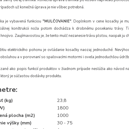
na samý okraj trávnika. Konečná úprava trávnika po kosení napríklad pomocou
ípadoch už konečná úprava je nie vôbec potrebná.
ka je vybavená funkciou
"MULČOVANIE"
. Doplnkom v cene kosačky je mu
iálnej konštrukcii noža potom dochádza k drobnému posekaniu trávy. T
hnojivo. Zaujímavosťou je, že tento mulč nezanesie trávu plsťou, naopak ju ch
itiu elektrického pohonu je ovládanie kosačky naozaj jednoduché. Nevýho
 obsluhou a v porovnaní so spaľovacími motormi i oveľa jednoduchšou údrž
zané ako popis funkcií produktov v žiadnom prípade neslúžia ako návod na 
ktorý je súčasťou dodávky produktu.
etre:
ť (kg)
23,8
(W)
1800
ená plocha (m2)
1000
nie výšky (mm)
30 - 75