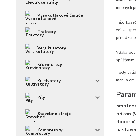
takmer až 
mnohých pr
Vysokotlakové čističe
Táto kosač
vďaka špec
Traktory
prirodzené 
Vertikutátory
Vďaka použ
spúšťaním,
Krovinorezy
Texty uvád
manuálom, 
Kultivátory
Param
Píly
hmotnos
príkon 
Stavebné stroje
doporuč
nastave
Kompresory