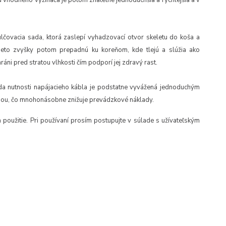
 vhodného vyžínača je potom znateľne jednoduchšia a rýchlejšia a v
lčovacia sada, ktorá zaslepí vyhadzovací otvor skeletu do koša a
ieto zvyšky potom prepadnú ku koreňom, kde tlejú a slúžia ako
ráni pred stratou vlhkosti čím podporí jej zdravý rast.
da nutnosti napájacieho kábla je podstatne vyvážená jednoduchým
bou, čo mnohonásobne znižuje prevádzkové náklady.
použitie. Pri používaní prosím postupujte v súlade s užívateľským