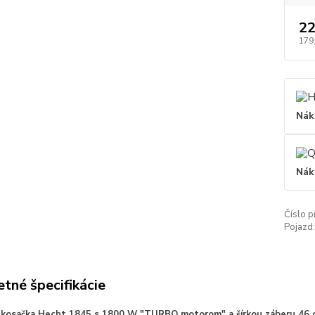
22
179
Nák
Nák
Číslo p
Pojazd:
tné špecifikácie
á kosačka
Hecht 1845
s 1800 W "TURBO motorom" a šírkou záberu 46 cm