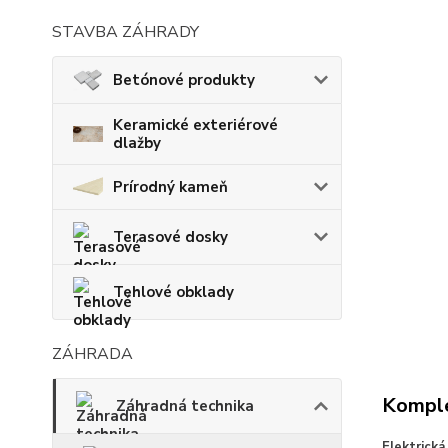
STAVBA ZÁHRADY
Betónové produkty
Keramické exteriérové
dlažby
Prírodný kameň
Terasové dosky
Tehlové obklady
ZÁHRADA
Komple
Záhradná technika
Elektrick