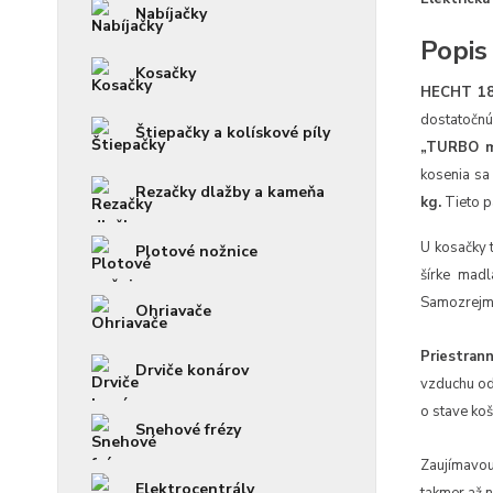
Nabíjačky
Popis
Kosačky
HECHT 1
dostatočn
Štiepačky a kolískové píly
„TURBO m
kosenia sa
Rezačky dlažby a kameňa
kg.
Tieto p
U kosačky 
Plotové nožnice
šírke mad
Samozrejmo
Ohriavače
Priestrann
Drviče konárov
vzduchu od
o stave koš
Snehové frézy
Zaujímavou 
Elektrocentrály