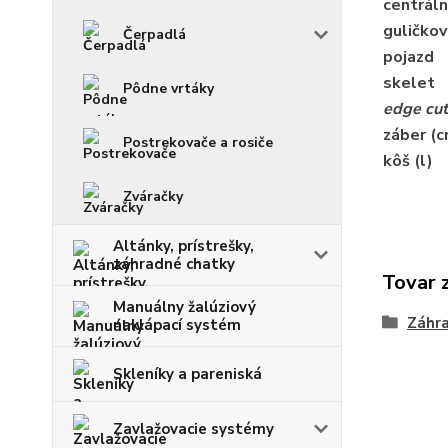
centrál
guličkov
Čerpadlá
pojazd
skelet
Pôdne vrtáky
edge cut
záber (c
Postrekovače a rosiče
kôš (l)
Zváračky
Altánky, prístrešky,
záhradné chatky
Tovar 
Manuálny žalúziový
Záhra
naklápací systém
Skleníky a pareniská
Zavlažovacie systémy