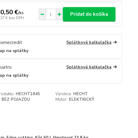
0,50 €
/
ks
Pridať do košíka
,27 €
bez DPH
Splátková kalkulačka
up na splátky
Splátková kalkulačka
up na splátky
roduktu:
HECHT1845
Výrobca:
HECHT
BEZ POJAZDU
Motor:
ELEKTRICKÝ
. Edge cutting. Kôš 60 l. Hmotnosť 23,8 kg.