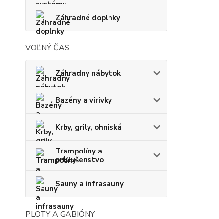
Záhradné doplnky
VOĽNÝ ČAS
Záhradný nábytok
Bazény a vírivky
Krby, grily, ohniská
Trampolíny a
príslušenstvo
Sauny a infrasauny
PLOTY A GABIÓNY