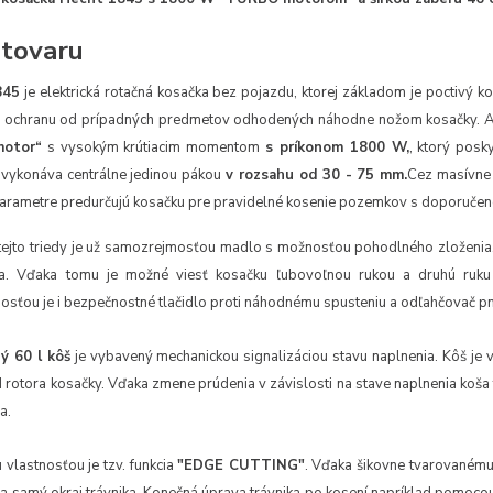
 tovaru
845
je elektrická rotačná kosačka bez pojazdu, ktorej základom je poctivý ko
ú ochranu od prípadných predmetov odhodených náhodne nožom kosačky. 
otor“
s vysokým krútiacim momentom
s príkonom 1800 W,
, ktorý posk
 vykonáva centrálne jedinou pákou
v rozsahu od 30 - 75 mm.
Cez masívne 
arametre predurčujú kosačku pre pravidelné kosenie pozemkov s doporuče
tejto triedy je už samozrejmosťou madlo s možnosťou pohodlného zloženia. 
la. Vďaka tomu je možné viesť kosačku ľubovoľnou rukou a druhú ruku 
sťou je i bezpečnostné tlačidlo proti náhodnému spusteniu a odľahčovač pnu
ý 60 l kôš
je vybavený mechanickou signalizáciou stavu naplnenia. Kôš je 
 rotora kosačky. Vďaka zmene prúdenia v závislosti na stave naplnenia koša
a.
vlastnosťou je tzv. funkcia
"EDGE CUTTING"
. Vďaka šikovne tvarovanému