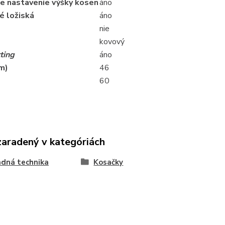
ne nastavenie výšky kosen
áno
é ložiská
áno
nie
kovový
ting
áno
m)
46
60
zaradený v kategóriách
dná technika
Kosačky