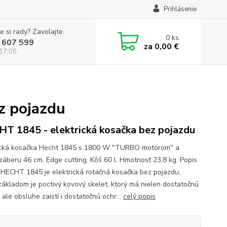
Prihlásenie
e si rady? Zavolajte.
0
ks
 607 599
za
0,00 €
 17:00
z pojazdu
T 1845 - elektrická kosačka bez pojazdu
ická kosačka Hecht 1845 s 1800 W "TURBO motorom" a
 záberu 46 cm. Edge cutting. Kôš 60 l. Hmotnosť 23,8 kg. Popis
 HECHT 1845 je elektrická rotačná kosačka bez pojazdu,
 základom je poctivý kovový skelet, ktorý má nielen dostatočnú
 ale obsluhe zaistí i dostatočnú ochr...
celý popis