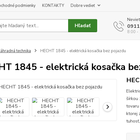
chodné podmienky
KONTAKTY
Dobre vedieť
Neviet
Hľadať
0911
8:00 -
áhradná technika
HECHT 1845 - elektrická kosačka bez pojazdu
T 1845 - elektrická kosačka be
HECH
Elektr
šírkou
tovaru
ktorej
tuhosť,