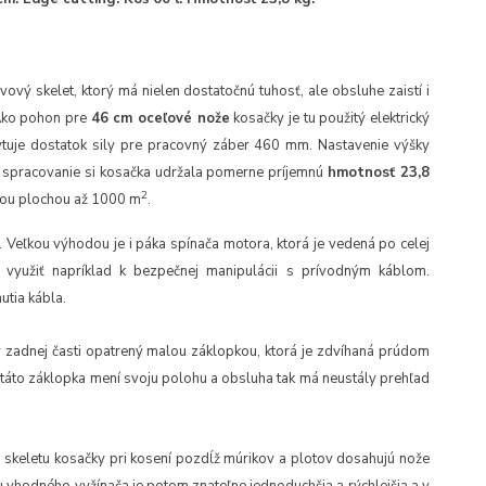
vový skelet, ktorý má nielen dostatočnú tuhosť, ale obsluhe zaistí i
Ako pohon pre
46 cm oceľové nože
kosačky je tu použitý elektrický
ytuje dostatok sily pre pracovný záber 460 mm. Nastavenie výšky
spracovanie si kosačka udržala pomerne príjemnú
hmotnosť 23,8
2
nou plochou až 1000 m
.
Veľkou výhodou je i páka spínača motora, ktorá je vedená po celej
využiť napríklad k bezpečnej manipulácii s prívodným káblom.
tia kábla.
v zadnej časti opatrený malou záklopkou, ktorá je zdvíhaná prúdom
 táto záklopka mení svoju polohu a obsluha tak má neustály prehľad
 skeletu kosačky pri kosení pozdĺž múrikov a plotov dosahujú nože