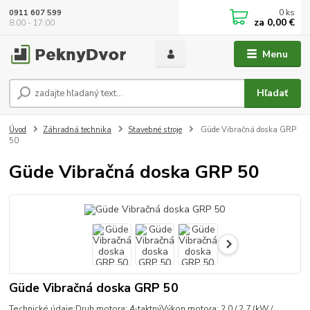
0
ks
0911 607 599
za
0,00 €
8:00 - 17:00
Menu
Hľadať
Úvod
Záhradná technika
Stavebné stroje
Güde Vibračná doska GRP
50
Güde Vibračná doska GRP 50
Güde Vibračná doska GRP 50
Technické údaje:Druh motora: 4-taktnýVýkon motora: 2,0 / 2,7 (kW /