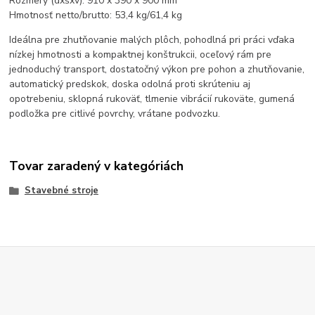
Rozmery (dxšxv): 910 x 390 x 900 mm
Hmotnosť netto/brutto: 53,4 kg/61,4 kg
Ideálna pre zhutňovanie malých plôch, pohodlná pri práci vďaka
nízkej hmotnosti a kompaktnej konštrukcii, oceľový rám pre
jednoduchý transport, dostatočný výkon pre pohon a zhutňovanie,
automatický predskok, doska odolná proti skrúteniu aj
opotrebeniu, sklopná rukoväť, tlmenie vibrácií rukoväte, gumená
podložka pre citlivé povrchy, vrátane podvozku.
Tovar zaradený v kategóriách
Stavebné stroje