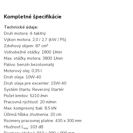
Kompletné špecifikácie
Technické údaje:
Druh motora: 4-taktný
Výkon motora: 2,0 / 2,7 (kW / PS)
Zdvihový objem: 87 cm³
Voľnobežné otáčky: 1800 1/min
Max. otáčky motora: 3800 1/min
Palivo: benzín bezolovnatý
Motorový olej: 0,35 l
Druh oleja: 10W-40
Druh oleja pre excenter: 15W-40
Systém štartu: Reverzný štartér
Počet kmitov: 5210 /min
Pracovná rýchlosť: 20 m/min
Max. kompresný tlak: 8,5 kN
Účinná hĺbka zhutnenia: 20 cm
Rozmery pracovnej platne: 430 x 300 mm
Hlučnosť L
: 103 dB
wa