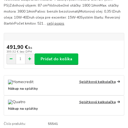
PS)Zdvihový objem: 87 cm³Voľnobežné otáčky: 1800 1/minMax. otáčky
motora: 3800 1/minPalivo: benzín bezolovnatýMotorový olej: 0,35 lDruh
oleja: 10W-40Druh oleja pre excenter: 15W-40Systém štartu: Reverzný
štartérPočet kmitov: 521...
celý popis
491,90 €
/
ks
399,92 €
bez DPH
Pridať do košíka
Splátková kalkulačka
Nákup na splátky
Splátková kalkulačka
Nákup na splátky
Číslo produktu:
55541