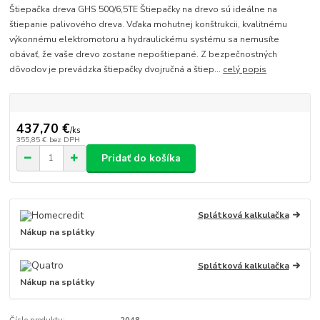
Štiepačka dreva GHS 500/6,5TE Štiepačky na drevo sú ideálne na
štiepanie palivového dreva. Vďaka mohutnej konštrukcii, kvalitnému
výkonnému elektromotoru a hydraulickému systému sa nemusíte
obávať, že vaše drevo zostane nepoštiepané. Z bezpečnostných
dôvodov je prevádzka štiepačky dvojručná a štiep...
celý popis
437,70 €
/
ks
355,85 €
bez DPH
Pridať do košíka
Splátková kalkulačka
Nákup na splátky
Splátková kalkulačka
Nákup na splátky