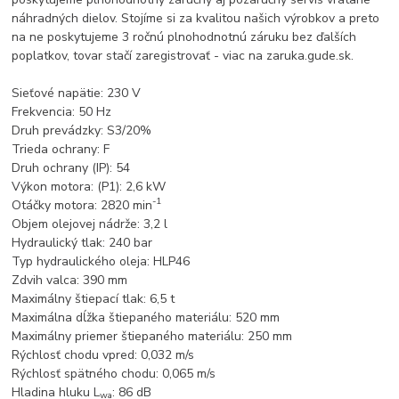
náhradných dielov. Stojíme si za kvalitou našich výrobkov a preto
na ne poskytujeme 3 ročnú plnohodnotnú záruku bez ďalších
poplatkov, tovar stačí zaregistrovať - viac na zaruka.gude.sk.
Sieťové napätie: 230 V
Frekvencia: 50 Hz
Druh prevádzky: S3/20%
Trieda ochrany: F
Druh ochrany (IP): 54
Výkon motora: (P1): 2,6 kW
-1
Otáčky motora: 2820 min
Objem olejovej nádrže: 3,2 l
Hydraulický tlak: 240 bar
Typ hydraulického oleja: HLP46
Zdvih valca: 390 mm
Maximálny štiepací tlak: 6,5 t
Maximálna dĺžka štiepaného materiálu: 520 mm
Maximálny priemer štiepaného materiálu: 250 mm
Rýchlosť chodu vpred: 0,032 m/s
Rýchlosť spätného chodu: 0,065 m/s
Hladina hluku L
: 86 dB
wa