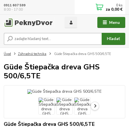
0
ks
0911 607 599
za
0,00 €
8:00 - 17:00
Menu
Hľadať
Úvod
Záhradná technika
Güde Štiepačka dreva GHS 500/6,5TE
Güde Štiepačka dreva GHS
500/6,5TE
Güde Štiepačka dreva GHS 500/6,5TE