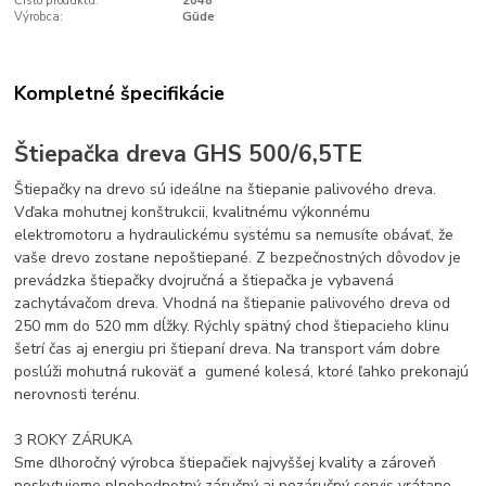
Číslo produktu:
2048
Výrobca:
Güde
Kompletné špecifikácie
Štiepačka dreva GHS 500/6,5TE
Štiepačky na drevo sú ideálne na štiepanie palivového dreva.
Vďaka mohutnej konštrukcii, kvalitnému výkonnému
elektromotoru a hydraulickému systému sa nemusíte obávať, že
vaše drevo zostane nepoštiepané. Z bezpečnostných dôvodov je
prevádzka štiepačky dvojručná a štiepačka je vybavená
zachytávačom dreva. Vhodná na štiepanie palivového dreva od
250 mm do 520 mm dĺžky. Rýchly spätný chod štiepacieho klinu
šetrí čas aj energiu pri štiepaní dreva. Na transport vám dobre
poslúži mohutná rukoväť a gumené kolesá, ktoré ľahko prekonajú
nerovnosti terénu.
3 ROKY ZÁRUKA
Sme dlhoročný výrobca štiepačiek najvyššej kvality a zároveň
poskytujeme plnohodnotný záručný aj pozáručný servis vrátane