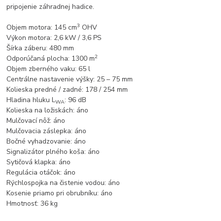
pripojenie záhradnej hadice.
3
Objem motora: 145 cm
OHV
Výkon motora: 2,6 kW / 3,6 PS
Šírka záberu: 480 mm
2
Odporúčaná plocha: 1300 m
Objem zberného vaku: 65 l
Centrálne nastavenie výšky: 25 – 75 mm
Kolieska predné / zadné: 178 / 254 mm
Hladina hluku L
: 96 dB
WA
Kolieska na ložiskách: áno
Mulčovací nôž: áno
Mulčovacia záslepka: áno
Bočné vyhadzovanie: áno
Signalizátor plného koša: áno
Sytičová klapka: áno
Regulácia otáčok: áno
Rýchlospojka na čistenie vodou: áno
Kosenie priamo pri obrubníku: áno
Hmotnosť: 36 kg