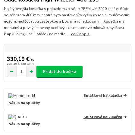
Najštýlovejšia kosačka s pojazdom zo série PREMIUM 2020 značky Güde
so záberom 480 mm, centrálnym nastavením výšky kosenia, mulčovacím
nožom, mulčovacou záslepkou a bočným vyhadzovaním. Kosačka má
mohutný a pevný lakovaný oceľový skelet, penové rukoväte, sytičovú
klapku a reguláciu otáčok na madle. ...
celý popis
330,19 €
/
ks
268,45 €
bez DPH
Pridať do košíka
Splátková kalkulačka
Nákup na splátky
Splátková kalkulačka
Nákup na splátky