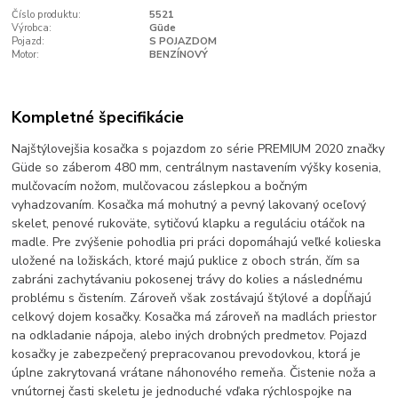
Číslo produktu:
5521
Výrobca:
Güde
Pojazd:
S POJAZDOM
Motor:
BENZÍNOVÝ
Kompletné špecifikácie
Najštýlovejšia kosačka s pojazdom zo série PREMIUM 2020 značky
Güde so záberom 480 mm, centrálnym nastavením výšky kosenia,
mulčovacím nožom, mulčovacou záslepkou a bočným
vyhadzovaním. Kosačka má mohutný a pevný lakovaný oceľový
skelet, penové rukoväte, sytičovú klapku a reguláciu otáčok na
madle. Pre zvýšenie pohodlia pri práci dopomáhajú veľké kolieska
uložené na ložiskách, ktoré majú puklice z oboch strán, čím sa
zabráni zachytávaniu pokosenej trávy do kolies a následnému
problému s čistením. Zároveň však zostávajú štýlové a dopĺňajú
celkový dojem kosačky. Kosačka má zároveň na madlách priestor
na odkladanie nápoja, alebo iných drobných predmetov. Pojazd
kosačky je zabezpečený prepracovanou prevodovkou, ktorá je
úplne zakrytovaná vrátane náhonového remeňa. Čistenie noža a
vnútornej časti skeletu je jednoduché vďaka rýchlospojke na