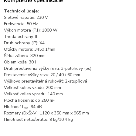
Kompletné špecifikácie
Technické údaje:
Sieťové napätie: 230 V
Frekvencia: 50 Hz
Výkon motora (P1): 1000 W
Trieda ochrany: II
Druh ochrany (IP): X4
Otáčky motora: 3450 1/min
Šírka záberu: 320 mm
Objem koša: 30 l
Druh prestavenia výšky rezu: 3-polohový (os)
Prestavenie výšky rezu: 20 / 40 / 60 mm
Výškovo prestaviteľná rukoväť: 2-stupňová
Veľkosť kolies vzadu: 200 mm
Veľkosť kolies vpredu: 140 mm
Plocha kosenia: do 250 m²
Hlučnosť L
: 94 dB
wa
Rozmery (DxŠxV): 1120 x 350 mm x 965 mm
Hmotnosť netto/brutto: 9 kg/10,4 kg