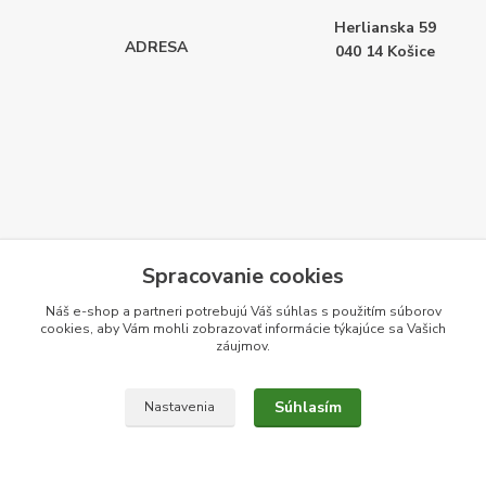
Herlianska 59
ADRESA
040 14
Košice
Spracovanie cookies
Náš e-shop a partneri potrebujú Váš
súhlas
s použitím súborov
cookies, aby Vám mohli zobrazovať informácie týkajúce sa Vašich
záujmov.
Súhlasím
Nastavenia
Vytvorené na
Eshop-rychlo.sk