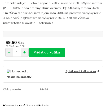
Technické údaje: Sieťové napätie: 230 VFrekvencia: 50 HzVýkon motora
(P1): 1000 WTrieda ochrany: IIDruh ochrany (IP): X4Otáčky motora: 3450
1/minŠírka záberu: 320 mmObjem koša: 30 lDruh prestavenia výšky rezu:
3-polohový (os)Prestavenie výšky rezu: 20 / 40 / 60 mmVýškovo
prestaviteľná rukoväť: 2-...
celý popis
69,60 €
/
ks
56,59 €
bez DPH
Pridať do košíka
Splátková kalkulačka
Nákup na splátky
Číslo produktu:
94434