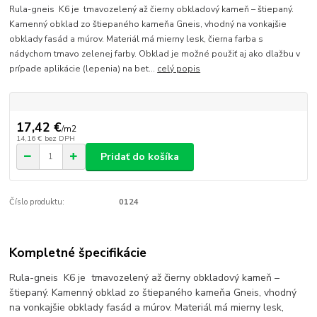
Rula-gneis K6 je tmavozelený až čierny obkladový kameň – štiepaný.
Kamenný obklad zo štiepaného kameňa Gneis, vhodný na vonkajšie
obklady fasád a múrov. Materiál má mierny lesk, čierna farba s
nádychom tmavo zelenej farby. Obklad je možné použiť aj ako dlažbu v
prípade aplikácie (lepenia) na bet...
celý popis
17,42 €
/
m2
14,16 €
bez DPH
Pridať do košíka
Číslo produktu:
0124
Kompletné špecifikácie
Rula-gneis K6 je tmavozelený až čierny obkladový kameň –
štiepaný. Kamenný obklad zo štiepaného kameňa Gneis, vhodný
na vonkajšie obklady fasád a múrov. Materiál má mierny lesk,