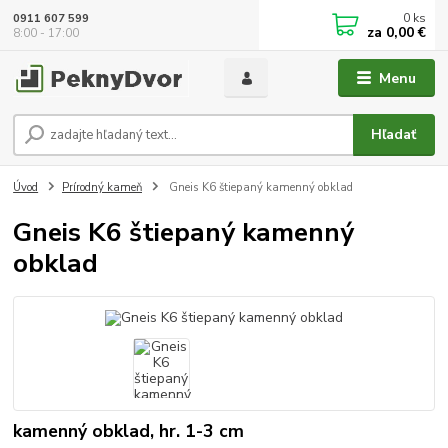
0
ks
0911 607 599
za
0,00 €
8:00 - 17:00
Menu
Hľadať
Úvod
Prírodný kameň
Gneis K6 štiepaný kamenný obklad
Gneis K6 štiepaný kamenný
obklad
kamenný obklad, hr. 1-3 cm