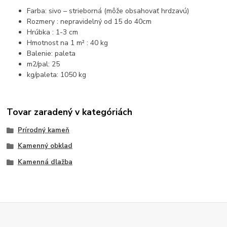
Farba: sivo – strieborná (môže obsahovať hrdzavú)
Rozmery : nepravidelný od 15 do 40cm
Hrúbka : 1-3 cm
Hmotnost na 1 m² : 40 kg
Balenie: paleta
m2/pal: 25
kg/paleta: 1050 kg
Tovar zaradený v kategóriách
Prírodný kameň
Kamenný obklad
Kamenná dlažba