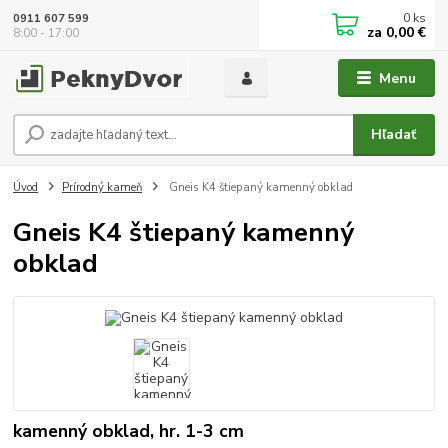
0
ks
0911 607 599
za
0,00 €
8:00 - 17:00
Menu
Hľadať
Úvod
Prírodný kameň
Gneis K4 štiepaný kamenný obklad
Gneis K4 štiepaný kamenný
obklad
kamenný obklad, hr. 1-3 cm