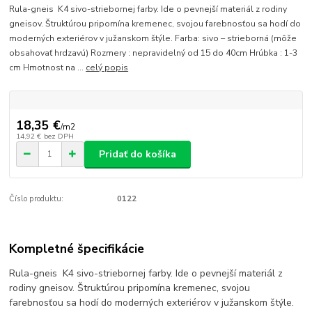
Rula-gneis K4 sivo-striebornej farby. Ide o pevnejší materiál z rodiny
gneisov. Štruktúrou pripomína kremenec, svojou farebnosťou sa hodí do
moderných exteriérov v južanskom štýle. Farba: sivo – strieborná (môže
obsahovať hrdzavú) Rozmery : nepravidelný od 15 do 40cm Hrúbka : 1-3
cm Hmotnost na ...
celý popis
18,35 €
/
m2
14,92 €
bez DPH
Pridať do košíka
Číslo produktu:
0122
Kompletné špecifikácie
Rula-gneis K4 sivo-striebornej farby. Ide o pevnejší materiál z
rodiny gneisov. Štruktúrou pripomína kremenec, svojou
farebnosťou sa hodí do moderných exteriérov v južanskom štýle.