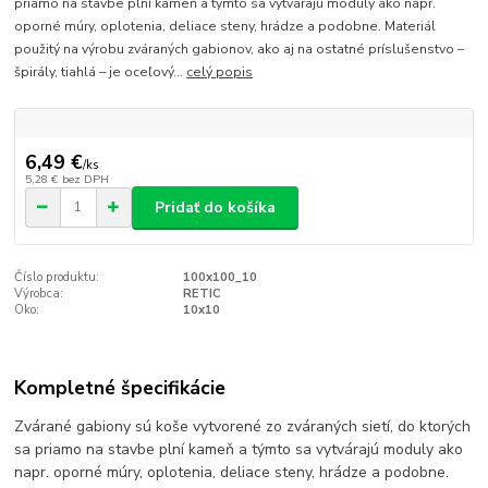
priamo na stavbe plní kameň a týmto sa vytvárajú moduly ako napr.
oporné múry, oplotenia, deliace steny, hrádze a podobne. Materiál
použitý na výrobu zváraných gabionov, ako aj na ostatné príslušenstvo –
špirály, tiahlá – je oceľový...
celý popis
6,49 €
/
ks
5,28 €
bez DPH
Pridať do košíka
Číslo produktu:
100x100_10
Výrobca:
RETIC
Oko:
10x10
Kompletné špecifikácie
Zvárané gabiony sú koše vytvorené zo zváraných sietí, do ktorých
sa priamo na stavbe plní kameň a týmto sa vytvárajú moduly ako
napr. oporné múry, oplotenia, deliace steny, hrádze a podobne.