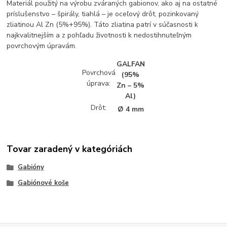
Materiál použitý na výrobu zváraných gabionov, ako aj na ostatné
príslušenstvo – špirály, tiahlá – je oceľový drôt, pozinkovaný
zliatinou Al Zn (5%+95%). Táto zliatina patrí v súčasnosti k
najkvalitnejším a z pohľadu životnosti k nedostihnuteľným
povrchovým úpravám.
GALFAN
Povrchová
(95%
úprava:
Zn – 5%
Al)
Drôt:
Ø 4 mm
Tovar zaradený v kategóriách
Gabióny
Gabiónové koše