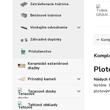
Zatrávňovacie tvárnice
Betónové tvárnice
Vonkajšie odvodnenie
Záhradné doplnky
Kompl
Príslušenstvo
Komple
Keramické exteriérové
Plo
dlažby
Prírodný kameň
Nádych h
histórie
plotovým
Terasové dosky
Tehlové obklady