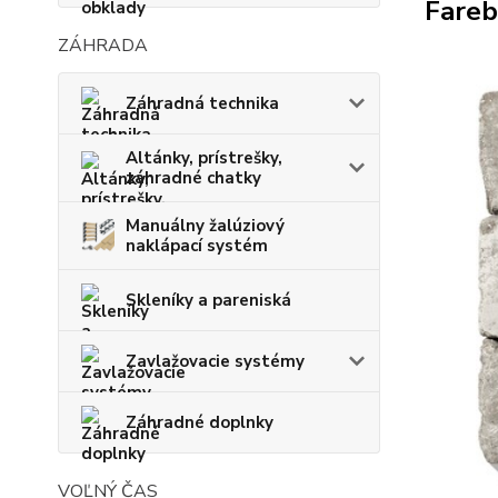
Fareb
ZÁHRADA
Záhradná technika
Altánky, prístrešky,
záhradné chatky
Manuálny žalúziový
naklápací systém
Skleníky a pareniská
Zavlažovacie systémy
Záhradné doplnky
VOĽNÝ ČAS