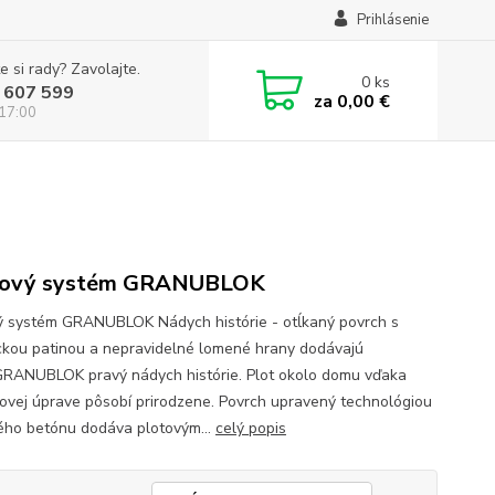
Prihlásenie
e si rady? Zavolajte.
0
ks
 607 599
za
0,00 €
 17:00
tový systém GRANUBLOK
ý systém GRANUBLOK Nádych histórie - otĺkaný povrch s
ickou patinou a nepravidelné lomené hrany dodávajú
GRANUBLOK pravý nádych histórie. Plot okolo domu vďaka
ovej úprave pôsobí prirodzene. Povrch upravený technológiou
ého betónu dodáva plotovým...
celý popis