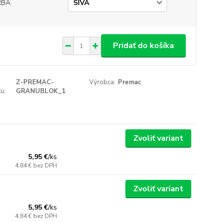
RBA
Pridať do košíka
Z-PREMAC-
Výrobca:
Premac
u:
GRANUBLOK_1
Zvoliť variant
5,95 €
/
ks
4,84 €
bez DPH
Zvoliť variant
5,95 €
/
ks
4,84 €
bez DPH