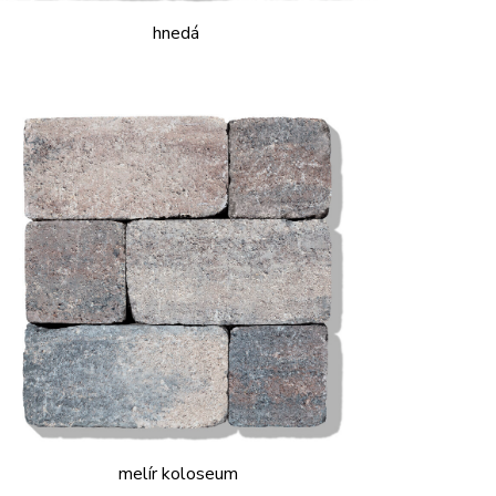
hnedá
melír koloseum