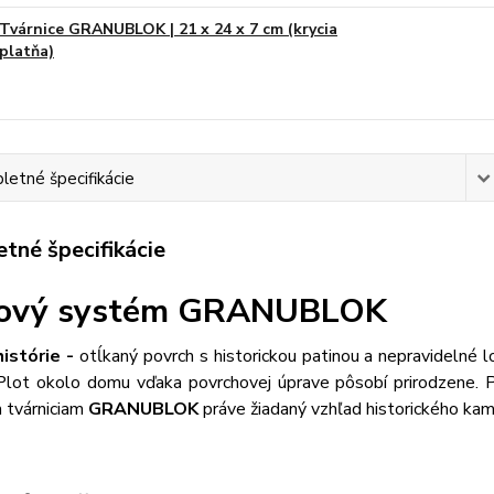
Tvárnice GRANUBLOK | 21 x 24 x 7 cm (krycia
platňa)
etné špecifikácie
tné špecifikácie
tový systém GRANUBLOK
istórie -
otĺkaný povrch s historickou patinou a nepravidelné
. Plot okolo domu vďaka povrchovej úprave pôsobí prirodzene.
 tvárniciam
GRANUBLOK
práve žiadaný vzhľad historického ka