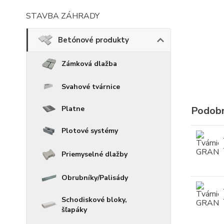
STAVBA ZÁHRADY
Betónové produkty
Zámková dlažba
Svahové tvárnice
Platne
Podobn
Plotové systémy
Priemyselné dlažby
Obrubníky/Palisády
Schodiskové bloky,
šľapáky