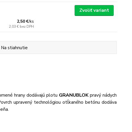
Zvoliť variant
2,50 €
/
ks
2,03 €
bez DPH
Na stiahnutie
 lomené hrany dodávajú plotu
GRANUBLOK
pravý nádych
 Povrch upravený technológiou otĺkaného betónu dodáva
meňa.