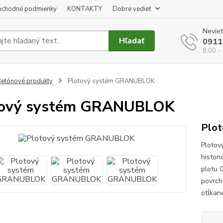
chodné podmienky
KONTAKTY
Dobre vedieť
Neviet
Hľadať
0911
8:00 -
etónové produkty
Plotový systém GRANUBLOK
tový systém GRANUBLOK
Plo
Plotov
histor
plotu 
povrch
otĺkan