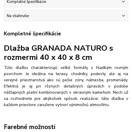
Kompletné špecifikácie
Na stiahnutie
Kompletné špecifikácie
Dlažba GRANADA NATURO s
rozmermi 40 x 40 x 8 cm
Túto dlažbu charakterizujú veľké formáty s hladkým rovným
povrchom. Je ideálna na terasy, chodníky, podesty, ale aj na
verejné priestranstvá ako sú pešie zóny, námestia, promenády.
Efektná je aj pri rôznych detailných úpravách v podobe
nášľapných platní kombinovaných s okrasným kameňom. Nech už
sa rozhodnete pre akýkoľvek spôsob realizácie, táto dlažba v
každom priestore zaručene vytvorí výnimočnú atmosféru.
Farebné možnosti