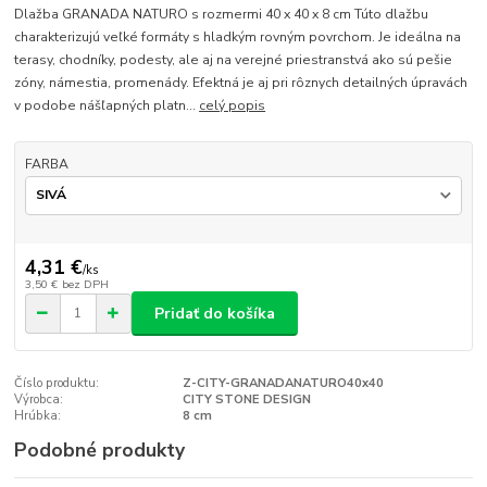
Dlažba GRANADA NATURO s rozmermi 40 x 40 x 8 cm Túto dlažbu
charakterizujú veľké formáty s hladkým rovným povrchom. Je ideálna na
terasy, chodníky, podesty, ale aj na verejné priestranstvá ako sú pešie
zóny, námestia, promenády. Efektná je aj pri rôznych detailných úpravách
v podobe nášľapných platn...
celý popis
FARBA
4,31 €
/
ks
3,50 €
bez DPH
Pridať do košíka
Číslo produktu:
Z-CITY-GRANADANATURO40x40
Výrobca:
CITY STONE DESIGN
Hrúbka:
8 cm
Podobné produkty