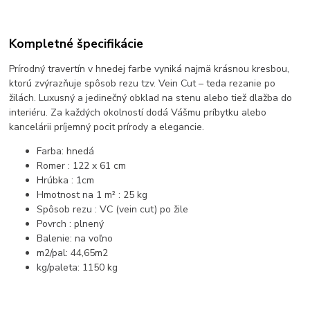
Kompletné špecifikácie
Prírodný travertín v hnedej farbe vyniká najmä krásnou kresbou,
ktorú zvýrazňuje spôsob rezu tzv. Vein Cut – teda rezanie po
žilách. Luxusný a jedinečný obklad na stenu alebo tiež dlažba do
interiéru. Za každých okolností dodá Vášmu príbytku alebo
kancelárii príjemný pocit prírody a elegancie.
Farba: hnedá
Romer : 122 x 61 cm
Hrúbka : 1cm
Hmotnost na 1 m² : 25 kg
Spôsob rezu : VC (vein cut) po žile
Povrch : plnený
Balenie: na voľno
m2/pal: 44,65m2
kg/paleta: 1150 kg