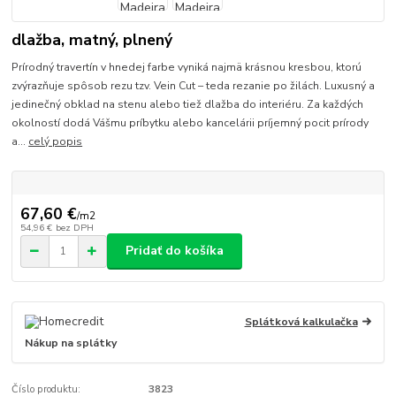
dlažba, matný, plnený
Prírodný travertín v hnedej farbe vyniká najmä krásnou kresbou, ktorú
zvýrazňuje spôsob rezu tzv. Vein Cut – teda rezanie po žilách. Luxusný a
jedinečný obklad na stenu alebo tiež dlažba do interiéru. Za každých
okolností dodá Vášmu príbytku alebo kancelárii príjemný pocit prírody
a...
celý popis
67,60 €
/
m2
54,96 €
bez DPH
Pridať do košíka
Splátková kalkulačka
Nákup na splátky
Číslo produktu:
3823