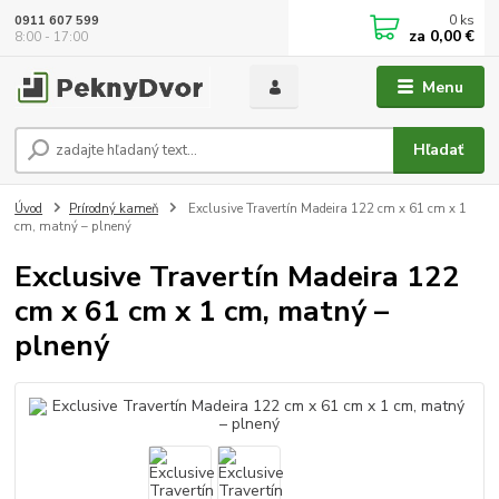
0
ks
0911 607 599
za
0,00 €
8:00 - 17:00
Menu
Hľadať
Úvod
Prírodný kameň
Exclusive Travertín Madeira 122 cm x 61 cm x 1
cm, matný – plnený
Exclusive Travertín Madeira 122
cm x 61 cm x 1 cm, matný –
plnený