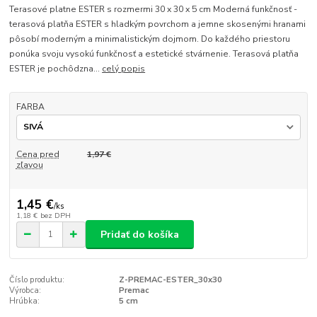
Terasové platne ESTER s rozmermi 30 x 30 x 5 cm Moderná funkčnosť -
terasová platňa ESTER s hladkým povrchom a jemne skosenými hranami
pôsobí moderným a minimalistickým dojmom. Do každého priestoru
ponúka svoju vysokú funkčnosť a estetické stvárnenie. Terasová platňa
ESTER je pochôdzna...
celý popis
FARBA
Cena pred
1,97 €
zľavou
1,45 €
/
ks
1,18 €
bez DPH
Pridať do košíka
Číslo produktu:
Z-PREMAC-ESTER_30x30
Výrobca:
Premac
Hrúbka:
5 cm