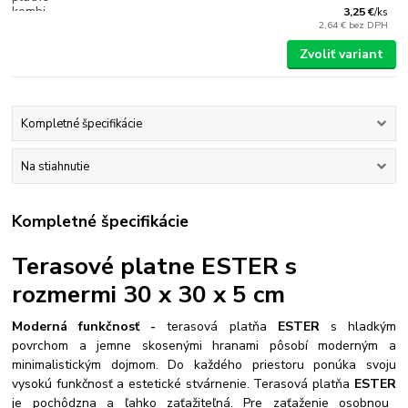
3,25 €
/
ks
2,64 €
bez DPH
Zvoliť variant
Kompletné špecifikácie
Na stiahnutie
Kompletné špecifikácie
Terasové platne ESTER s
rozmermi 30 x 30 x 5 cm
Moderná funkčnosť -
t
erasová platňa
ESTER
s hladkým
povrchom a jemne skosenými hranami pôsobí moderným a
minimalistickým dojmom. Do každého priestoru ponúka svoju
vysokú funkčnosť a estetické stvárnenie. Terasová platňa
ESTER
je pochôdzna a ľahko zaťažiteľná. Pre zaťaženie osobnou