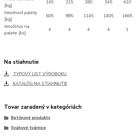
145
215
280
345
410
[kg]
hmotnosť palety
605
885
1145
1405
1665
[kg]
množstvo na
4
4
4
4
1
palete [ks]
Na stiahnutie
TYPOVÝ LIST VÝROBOKU
KATALÓG NA STIAHNUTIE
Tovar zaradený v kategóriách
Betónové produkty
Svahové tvárnice