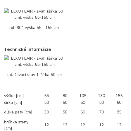
roh 90°, výška 55 - 155 cm
Technické informácie
zaťažovací stav 1, šírka 50 cm
=
výška [cm]
55
80
105
130
155
šírka [cm]
50
50
50
50
50
dĺžka päty [cm]
30
50
60
70
85
hrúbka steny
12
12
12
12
12
[cm]