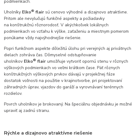
podmienkach.
®
Uholníky
Elko
flair
sú cenovo výhodné a dizajnovo atraktívne.
Pritom ale nevylučujú funkčné aspekty a požiadavky
na konštrukčnú rôznorodosť. V akýchkoľvek lokálnych
podmienkach vo vzťahu k výške, zaťaženiu a miestnym pomerom
ponúkame vždy najvýhodnejšie riešenie.
Popri funkčnom aspekte dôležitú úlohu pri verejných aj privátnych
dielach zohráva čas. Dômyselné odstupňovanie
®
uholníkov
Elko
flair
umožňuje vytvoriť opornú stenu v rôznych
výškových podmienkach vo veľmi krátkom čase. Päť rôznych
konštrukčných výškových prvkov dávajú v projekčnej fáze
dostatok voľnosti na použitie v krajinotvorbe, pri projektovaní
záhradných úprav, vjazdov do garáží a vyrovnávaní terénnych
rozdielov.
Povrch uholníkov je brokovaný. Na špeciálnu objednávku je možné
upraviť aj zadnú stranu.
Rýchle a dizajnovo atraktívne riešenie