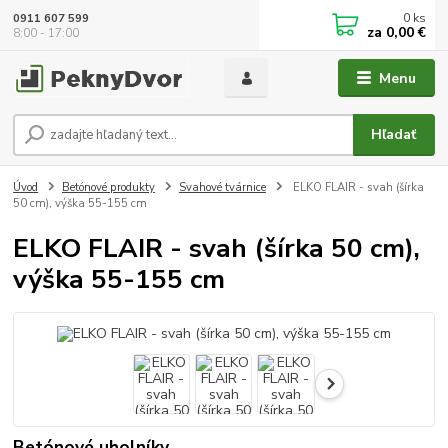
0
ks
0911 607 599
za
0,00 €
8:00 - 17:00
Menu
Hľadať
Úvod
Betónové produkty
Svahové tvárnice
ELKO FLAIR - svah (šírka
50 cm), výška 55-155 cm
ELKO FLAIR - svah (šírka 50 cm),
výška 55-155 cm
Betónové uholníky