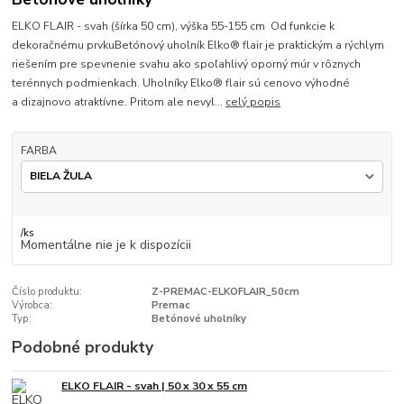
ELKO FLAIR - svah (šírka 50 cm), výška 55-155 cm Od funkcie k
dekoračnému prvkuBetónový uholník Elko® flair je praktickým a rýchlym
riešením pre spevnenie svahu ako spoľahlivý oporný múr v rôznych
terénnych podmienkach. Uholníky Elko® flair sú cenovo výhodné
a dizajnovo atraktívne. Pritom ale nevyl...
celý popis
FARBA
/
ks
Momentálne nie je k dispozícii
Číslo produktu:
Z-PREMAC-ELKOFLAIR_50cm
Výrobca:
Premac
Typ:
Betónové uholníky
Podobné produkty
ELKO FLAIR - svah | 50 x 30 x 55 cm