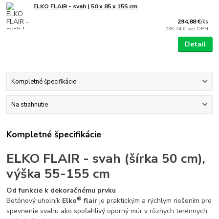
ELKO FLAIR - svah | 50 x 85 x 155 cm
294,88 €
/
ks
239,74 €
bez DPH
Detail
Kompletné špecifikácie
Na stiahnutie
Kompletné špecifikácie
ELKO FLAIR - svah (šírka 50 cm),
výška 55-155 cm
Od funkcie k dekoračnému prvku
®
Betónový uholník
Elko
flair
je praktickým a rýchlym riešením pre
spevnenie svahu ako spoľahlivý oporný múr v rôznych terénnych