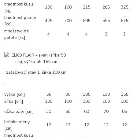
hmotnosť kusu
100
168
215
265
325
[kg]
hmotnosť palety
425
700
885
555
675
[kg]
množstvo na
4
4
4
2
2
palete [ks]
zaťažovací stav 1, šírka 100 cm
=
výška [cm]
55
80
105
130
155
šírka [cm]
100
100
100
100
100
dĺžka päty [cm]
30
50
60
70
85
hrúbka steny
12
12
12
12
12
[cm]
hmotnosť kusu