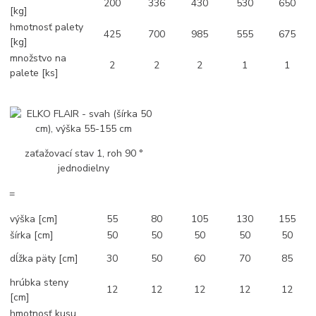
200
336
430
530
650
[kg]
hmotnosť palety
425
700
985
555
675
[kg]
množstvo na
2
2
2
1
1
palete [ks]
zaťažovací stav 1, roh 90 °
jednodielny
=
výška [cm]
55
80
105
130
155
šírka [cm]
50
50
50
50
50
dĺžka päty [cm]
30
50
60
70
85
hrúbka steny
12
12
12
12
12
[cm]
hmotnosť kusu