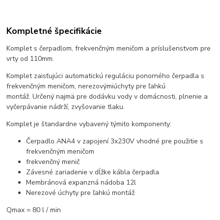
Kompletné špecifikácie
Komplet s čerpadlom, frekvenčným meničom a príslušenstvom pre
vrty od 110mm.
Komplet zaisťujúci automatickú reguláciu ponorného čerpadla s
frekvenčným meničom, nerezovýmiúchyty pre ľahkú
montáž. Určený najmä pre dodávku vody v domácnosti, plnenie a
vyčerpávanie nádrží, zvyšovanie tlaku.
Komplet je štandardne vybavený týmito komponenty:
Čerpadlo ANA4 v zapojení 3x230V vhodné pre použitie s
frekvenčným meničom
frekvenčný menič
Závesné zariadenie v dĺžke kábla čerpadla
Membránová expanzná nádoba 12l
Nerezové úchyty pre ľahkú montáž
Qmax = 80 l / min