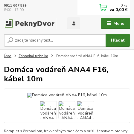
0
ks
0911 607 599
za
0,00 €
8:00 - 17:00
Menu
Hľadať
Úvod
Záhradná technika
Domáca vodáreň ANA4 F16, kábel 10m
Domáca vodáreň ANA4 F16,
kábel 10m
Komplet s čerpadlom, frekvenčným meničom a príslušenstvom pre vrty