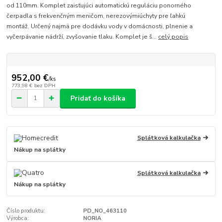
od 110mm. Komplet zaisťujúci automatickú reguláciu ponorného
čerpadla s frekvenčným meničom, nerezovýmiúchyty pre ľahkú
montáž. Určený najmä pre dodávku vody v domácnosti, plnenie a
vyčerpávanie nádrží, zvyšovanie tlaku. Komplet je š...
celý popis
952,00 €
/
ks
773,98 €
bez DPH
Pridať do košíka
Splátková kalkulačka
Nákup na splátky
Splátková kalkulačka
Nákup na splátky
Číslo produktu:
PD_NO_463110
Výrobca:
NORIA